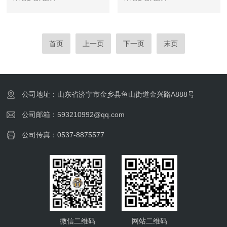
首页
上一页
下一页
末页
公司地址：山东省济宁市金乡县鱼山街道金兴路A888号
公司邮箱：593210992@qq.com
公司传真：0537-8875577
微信二维码
网站二维码