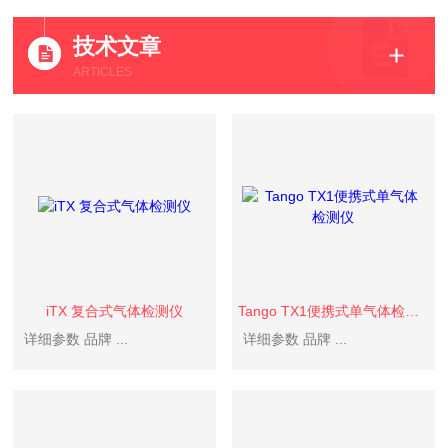
技术文章
ARTICLES
iTX 复合式气体检测仪
Tango TX1便携式单气体检测仪
详细参数 品牌 ...
详细参数 品牌 ...