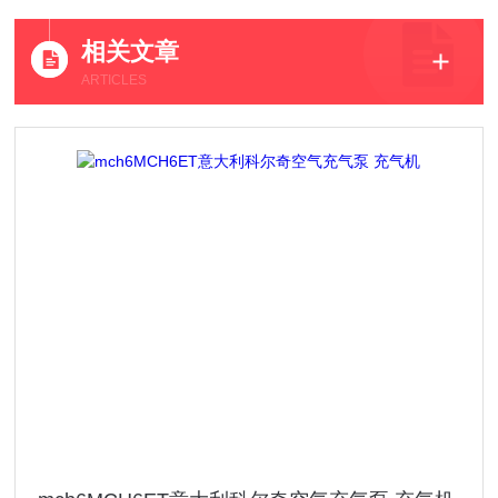
相关文章
ARTICLES