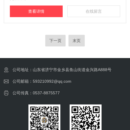
查看详情
在线留言
下一页
末页
公司地址：山东省济宁市金乡县鱼山街道金兴路A888号
公司邮箱：593210992@qq.com
公司传真：0537-8875577