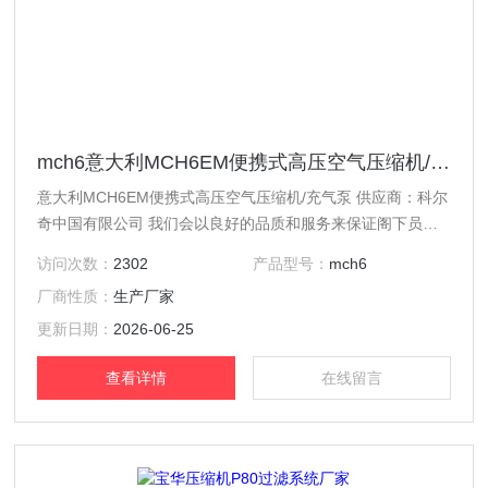
mch6意大利MCH6EM便携式高压空气压缩机/充气泵
意大利MCH6EM便携式高压空气压缩机/充气泵 ​供应商：科尔
奇中国有限公司 我们会以良好的品质和服务来保证阁下员工
的职业，安全环境和美好未来!
访问次数：
2302
产品型号：
mch6
厂商性质：
生产厂家
更新日期：
2026-06-25
查看详情
在线留言