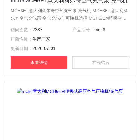
mch6MCH6ET意大利科尔奇空气充气泵 充气机
MCH6ET意大利科尔奇空气充气泵 充气机 MCH6ET意大利科
尔奇空气充气泵 空气充气机 可随机选择 MCH6/EM呼吸空气
填充泵,呼吸空气充填泵 供应商：科尔奇中国有限公司
访问次数：
2337
产品型号：
mch6
厂商性质：
生产厂家
更新日期：
2026-07-01
查看详情
在线留言