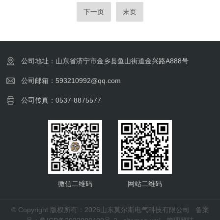
将空气吸入并进行压缩。压缩后的空气通过管
维修及日常生活等多个领域。根据用途不同，
下一页
末页
道输送到需要充气的设备中，从而完成充气过
可分为便携式、移动式和固定式等多种类型。
程。消防充气泵的应用范围详解：一、消防系
其核心工作原理是通过电机驱动压缩机（常见
统...
为活塞式或多级螺杆式），吸入大气中的空
气，经过多级压缩提升至所需压力（通常为
公司地址：山东省济宁市金乡县鱼山街道金兴路A888号
200–300bar，部分工业型号可达420bar），
同时通过内置的过滤系统（包括油水分离器、
公司邮箱：593210992@qq.com
活性炭滤芯、分子筛等）去除水分、...
公司传真：0537-8875577
微信二维码
网站二维码
© Copyright 版权所有：2026山东莫尔斯电气科技有限公司
备案