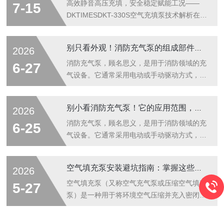
组成部分主要可以划分为以下几个核心系统：
旗下的经典机型，它以235L/min的稳定供气
高效静音高压充填，安全稳定赋能工况——
7-15
一、核心压缩与动力系统这是充气泵产生...
量、最高330Bar的额定工作压力，成为众多
DKTIMESDKT-330S空气充填泵技术解析在消
单位空气呼吸器充装站的核心主力设备。山东
防救援、工业制造、矿山勘探、船舶作业等诸
莫尔斯电气科技有限公司作为该系列产品的授
多专业领域，高压洁净压缩空气是设备运行、
别只看外观！消防充气泵的组成部件，才是应急救援的底气
2026
权代理商与技术服务中心，依托覆盖全行业的
作业防护的核心刚需，空气充填泵作为高压空
服务网络，积累了大量一线故障排查与现场维
气制备的核心设备，其压力稳定性、充气效
消防充气泵，顾名思义，是用于消防领域的充
6-27
修经验，能够为用户提...
率、运行安全性与使用寿命，直接决定现场作
气设备。它通常采用电动或手动驱动方式，通
业的安全性与高效性。山东莫尔斯电气科技有
过内部压缩机构将空气压缩并输送到需要充气
限公司深耕高压流体设备领域，依托成熟的电
的设备中。在火灾救援现场，消防充气泵能够
别小看消防充气泵！它的应用范围，早已渗透到这些关键领域
2026
气控制与机械增压技术，推出DKTIMES品牌
快速为各种充气式救援工具充气，如消防气
DKT-330S高压空气充填泵，针对行业高频、
垫、救生艇、充气式担架、充气式隔离带等，
消防充气泵，顾名思义，是用于消防领域的充
6-25
高强度作业场景优化升级...
为救援行动提供有力支持。其工作原理与普通
气设备。它通常采用电动或手动驱动方式，通
气泵类似，但其设计更注重高效、快速和可靠
过内部压缩机构将空气压缩并输送到需要充气
性。当启动设备时，内部压缩机构开始工作，
的设备中。在火灾救援现场，消防充气泵能够
空气填充泵安装避坑指南：掌握这些步骤，效率直接翻倍
2026
将空气吸入并进行压缩。压缩后的空气通过管
快速为各种充气式救援工具充气，如消防气
道输送到需要充气的设备中，从而完成充气过
垫、救生艇、充气式担架、充气式隔离带等，
空气填充泵（又称空气充气泵或压缩空气填充
5-27
程。消防充气泵的组成部分介绍：一、动力驱
为救援行动提供有力支持。其工作原理与普通
泵）是一种用于将环境空气压缩并充入密闭容
动...
气泵类似，但其设计更注重高效、快速和可靠
器（如气瓶、轮胎、充气玩具等）的专用设
性。当启动设备时，内部压缩机构开始工作，
备，广泛应用于消防、潜水、工业制造、汽车