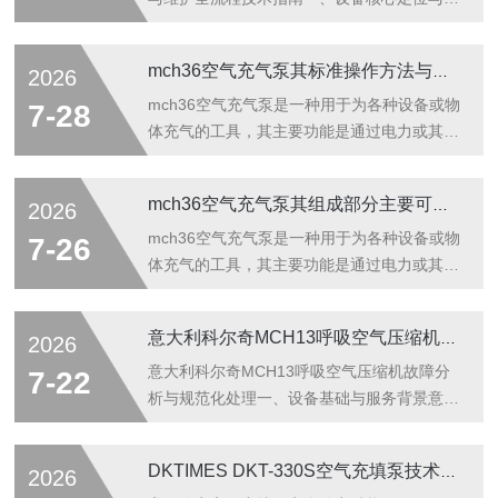
用场景DKTIMESDKT-330S是面向消防救援、
矿山应急、化工防护、潜水作业等专业领域研
mch36空气充气泵其标准操作方法与流程如下
2026
发的高压呼吸空气充填设备，由行业头部品牌
DKTIMES推出，凭借稳定的330bar额定输出
mch36空气充气泵是一种用于为各种设备或物
7-28
压力、高效的压缩效率，成为国内多地消防装
体充气的工具，其主要功能是通过电力或其他
备采购项目的指定选型产品。该设备适配
动力源驱动，产生气压，从而为轮胎、气瓶、
6.8L、9L等主流规格正压式空气呼吸器气
机床卡盘等充气或提供压缩空气。其工作原
mch36空气充气泵其组成部分主要可以划分为以下几个核心系统
2026
瓶，可快速完成符合GB/T31975-2呼吸标准
理：通过电机或其他动力源带动叶片或活塞沿
的洁净高压空气充装，在各类应急保障场景
特定路径运动，改变内部容积以产生负压或正
mch36空气充气泵是一种用于为各种设备或物
7-26
中...
压。当容积增大时，产生负压，空气被吸入;
体充气的工具，其主要功能是通过电力或其他
当容积减小时，产生正压，空气被推出。这
动力源驱动，产生气压，从而为轮胎、气瓶、
样，空气充气泵就能将空气或气体经过管道输
机床卡盘等充气或提供压缩空气。其工作原
意大利科尔奇MCH13呼吸空气压缩机故障分析与规范化处理
2026
送到需要充气的物体中。mch36空气充气泵其
理：通过电机或其他动力源带动叶片或活塞沿
标准操作方法与流程如下：一、开机前准备与
特定路径运动，改变内部容积以产生负压或正
意大利科尔奇MCH13呼吸空气压缩机故障分
7-22
检查环境与外观检查：确保设备水平放置...
压。当容积增大时，产生负压，空气被吸入;
析与规范化处理一、设备基础与服务背景意大
当容积减小时，产生正压，空气被推出。这
利科尔奇MCH13系列呼吸空气压缩机，是消
样，空气充气泵就能将空气或气体经过管道输
防救援、工矿企业、潜水作业等领域应用广泛
DKTIMES DKT-330S空气充填泵技术解析
2026
送到需要充气的物体中。mch36空气充气泵其
的高压呼吸气源设备之一，作为COLTRISUB