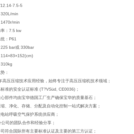
2.14-7.5-5
20L/min
470r/min
率：7.5 kw
统：P61
25 bar或 330bar
14×83×152(cm)
310kg
优势：
余年高压压缩技术应用经验，始终专注于高压压缩机技术领域；
标准的安全认证标准 (T?VSüd, CE0036)；
%核心部件均由宝华德国工厂生产确保宝华的质量基石；
压缩、净化、存储、分配及自动化控制一站式解决方案；
核电站呼吸空气保护系统供应商；
分公司的团队合作和经验分享；
公司符合国际所有主要标准认证及主要的第三方认证；