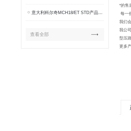
*的售
意大利科尔奇MCH18/ET STD产品资料
每一
我们
我公
查看全部
型压
更多产