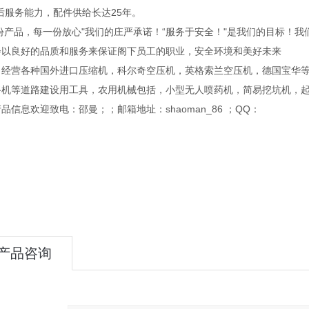
后服务能力，配件供给长达25年。
份产品，每一份放心"我们的庄严承诺！“服务于安全！"是我们的目标！我
会以良好的品质和服务来保证阁下员工的职业，安全环境和美好未来
司经营各种国外进口压缩机，科尔奇空压机，英格索兰空压机，德国宝华
路机等道路建设用工具，农用机械包括，小型无人喷药机，简易挖坑机，
品信息欢迎致电：邵曼；；邮箱地址：shaoman_86 ；QQ：
产品咨询