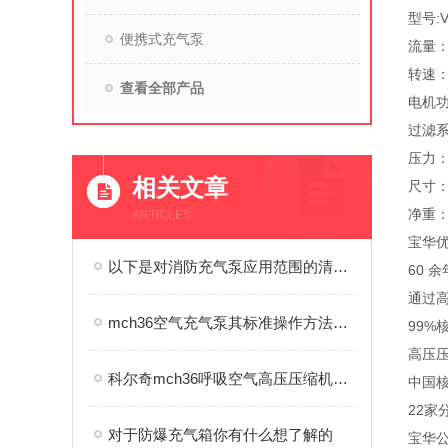
型号:V1
便携式充气泵
流量：3
转速：1
查看全部产品
电机功
过滤系
压力：2
相关文章
尺寸：1
净重：
ARTICLES
宝华
以下是对消防充气泵应用范围的清晰归纳
60 
通过高
mch36空气充气泵其标准操作方法与流程如下
99
高压
科尔奇mch36呼吸空气高压压缩机正常运行标准
中国
22家
对于防爆充气箱你有什么想了解的
宝华