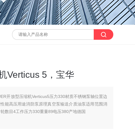
erticus 5，宝华
ER开放型压缩机Verticus5压力330材质不锈钢泵轴位置边
动性能高压用途消防泵原理真空泵输送介质油泵适用范围消
叶轮数目4工作压力330重量89电压380产地德国