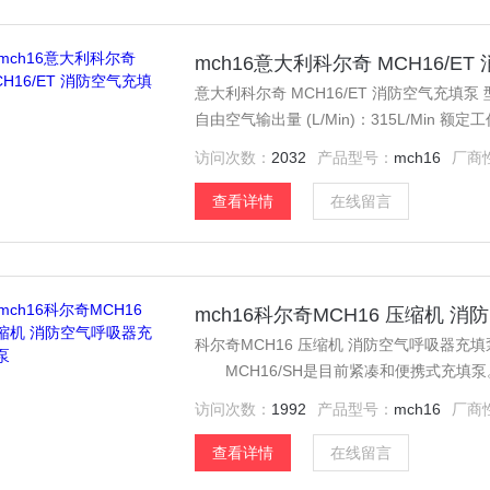
mch16意大利科尔奇 MCH16/E
意大利科尔奇 MCH16/ET 消防空气充填泵 型号：MCH16/ET Standard 类型：呼吸用气 额定压力下
自由空气输出量 (L/Min)：315L/Min 额定工作压力 (Barg)： 330 驱动功率 (KW)：4 驱动方式：三相
电机
访问次数：
2032
产品型号：
mch16
厂商
查看详情
在线留言
mch16科尔奇MCH16 压缩机 
科尔奇MCH16 压缩机 消防空气呼吸器充填泵 安全防护设备 空
MCH16/SH是目前紧凑和便携式充填
车）理想选择，经济的运行费用,简易的维护
访问次数：
1992
产品型号：
mch16
厂商
查看详情
在线留言