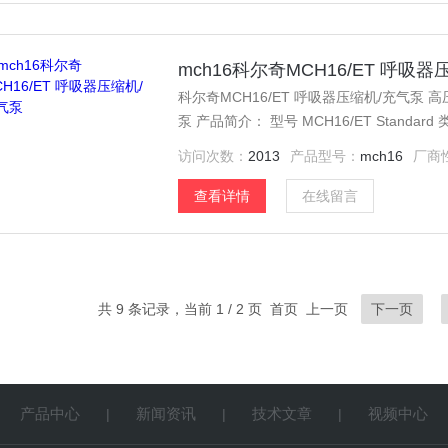
mch16科尔奇MCH16/ET 呼吸
科尔奇MCH16/ET 呼吸器压缩机/充气泵 高压
泵 产品简介： 型号 MCH16/ET Standard 类型 济宁市科尔奇机电设备有限公司----中国区代理商和技
术服务中心，详细产品介绍及故障维修保养
访问次数：
2013
产品型号：
mch16
厂商
查看详情
在线留言
共 9 条记录，当前 1 / 2 页 首页 上一页
下一页
产品中心
新闻资讯
技术文章
视频中心
|
|
|
|