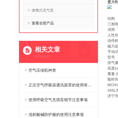
意大利
便携式充气泵
结构
查看全部产品
三相电
润滑:
人性化
动停
磁力
相关文章
手动/
ARTICLES
型号
排气量 
高度(
空气压缩机种类
重量 (
瓶时
正压空气呼吸器通讯面罩的使用有方法可循
MCH16
265L/
济宁
使用呼吸空气充填泵细节注意事项
浅析酸碱防护服的使用注意事项