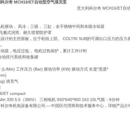
科尔奇 MCH16/ET自动型空气填充泵
机驱动， 风冷，三级， 三缸，全不锈钢中间和末级冷却器
 飞溅式润滑、耐久喷塑防护罩
设计的主控面板，位于机组上部。 COLTRI SUB的可调出口压力的
机。
起动器，电压过低， 电机过热保护，累计工作计时
自动排污系统和收集罐
(L/Min)
工作压力 (Bar)
驱动功率 (KW)
驱动方式
长度*宽度*
mm)
kg)
填充气
间
/ET compact
Min
330
5.5（380V）
三相电机
930*640*900
163
10L气瓶：8分钟
市科尔奇机电设备有限公司----中国区代理商和技术服务中心，详细产品