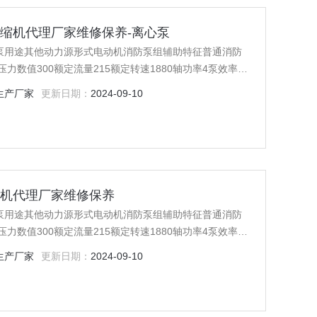
压缩机代理厂家维修保养-离心泵
数值300额定流量215额定转速1880轴功率4泵效率4
利颜色其他
生产厂家
更新日期：
2024-09-10
缩机代理厂家维修保养
数值300额定流量215额定转速1880轴功率4泵效率4
利颜色其他
生产厂家
更新日期：
2024-09-10