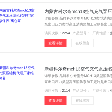
内蒙古科尔奇mch13空气充气泵
详细参数 品牌科尔奇型号MCH13类型消防泵用途其他动力源形式电动机消防泵组辅助特征普通消防
泵出口压力类型高压消防泵加工定制是出口压力
叶轮直径3工作温度5-45重量89产地意大
访问次数：
2254
产品型号：
厂商性质：
查看详情
在线留言
新疆科尔奇mch13空气充气泵压
详细参数 品牌科尔奇型号MCH13类型消防泵用途其他动力源形式电动机消防泵组辅助特征普通消防
泵出口压力类型高压消防泵加工定制是出口压力
叶轮直径3工作温度5-45重量89产地意大
访问次数：
2114
产品型号：
厂商性质：
查看详情
在线留言