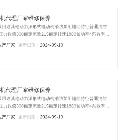
缩机代理厂家维修保养
数值300额定流量215额定转速1880轴功率4泵效率4
利颜色其他
生产厂家
更新日期：
2024-09-10
缩机代理厂家维修保养
数值300额定流量215额定转速1880轴功率4泵效率4
利颜色其他
生产厂家
更新日期：
2024-09-10