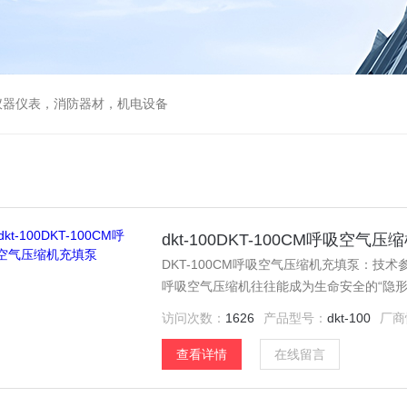
仪器仪表，消防器材，机电设备
dkt-100DKT-100CM呼吸空气
DKT-100CM呼吸空气压缩机充填泵：技术参数深度解析与专
呼吸空气压缩机往往能成为生命安全的“隐形守
何通过精密技术参数实现高效供气？又该如
访问次数：
1626
产品型号：
dkt-100
厂商
查看详情
在线留言