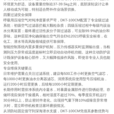
环境更为舒适。设备重量控制在37-39.5kg之间，底部滚轮设计让单
人移动成为可能，特别适合野外作业场景切换。
四重过滤安全保障
呼吸用压缩空气对纯净度要求严苛，DKT-100CM配置了专业级过滤
系统：初级空气过滤器拦截大颗粒杂质；四级压缩过程中每级均设油
水分离装置；最终通过活性炭分子筛过滤器，可去除99.9%的油分和
异味。这种层层净化确保输出空气符合EN12021呼吸安全标准，在
化工、潜水等高风险领域提供可靠保障。
智能控制系统内置多重保护机制，压力传感器实时监测输出值，当检
测到压力异常或温度超标时立即启动自动停机功能。这种主动防护设
计既保护设备核心部件，又大幅降低操作风险，即使非专业人员也能
安全使用。
专业维保关键要点
日常维护需重点关注过滤系统，建议每500工作小时更换空气滤芯，
每1000小时更换油水分离器滤芯。润滑系统应使用型号压缩机油，
运行200小时后需更换，后续每1000小时定期更换。
长期停用时需排净系统内冷凝水，对暴露金属部件进行防锈处理。存
储环境应保持干燥通风，相对湿度不超过70%。每季度应开机运行
30分钟以上，防止密封件老化。出现排气量下降10%或噪音异常增
大时，需立即停机检查活塞环磨损情况。
从消防站固定值守到深海潜水支援，DKT-100CM凭借其参数优势与