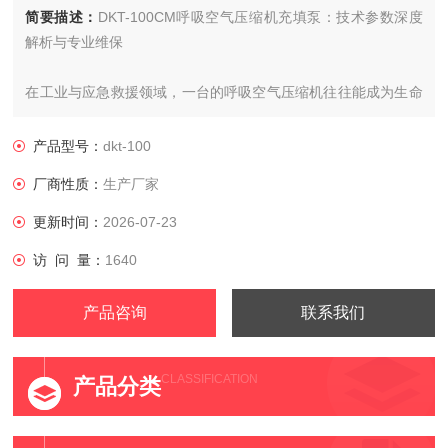
简要描述：
DKT-100CM呼吸空气压缩机充填泵：技术参数深度
解析与专业维保
在工业与应急救援领域，一台的呼吸空气压缩机往往能成为生命
安全的“隐形守护者“。DKT-100CM作为专业级呼吸空气压缩设
备，如何通过精密技术参数实现高效供气？又该如何通过科学维
产品型号：
dkt-100
护延长其使用寿命？
厂商性质：
生产厂家
更新时间：
2026-07-23
访 问 量：
1640
产品咨询
联系我们
CLASSIFICATION
产品分类