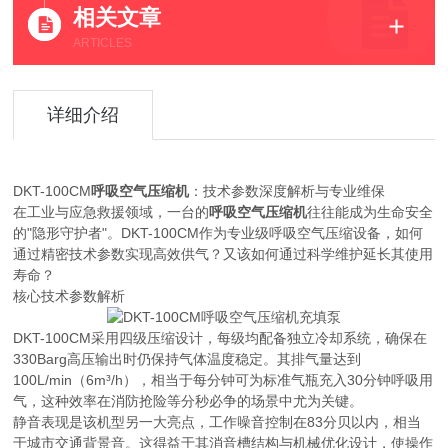
相关文章
ARTICLES
详细介绍
DKT-100CM
呼吸空气压缩机
：技术参数深度解析与专业维保
在工业与应急救援领域，一台的
呼吸空气压缩机
往往能成为生命安全
的"隐形守护者"。DKT-100CM作为专业级呼吸空气压缩设备，如何
通过精密技术参数实现高效供气？又该如何通过科学维护延长其使用
寿命？
核心技术参数解析
DKT-100CM采用四级压缩设计，每级均配备独立冷却系统，确保在
330Barg高压输出时仍保持气体温度稳定。其排气量达到
100L/min（6m³/h），相当于每分钟可为标准气瓶充入30分钟呼吸用
气，这种效率在消防抢险等分秒必争的场景中尤为关键。
静音表现是该机型另一大亮点，工作噪音控制在83分贝以内，相当
于城市交通背景音。这得益于其消音槽结构与机械优化设计，使操作