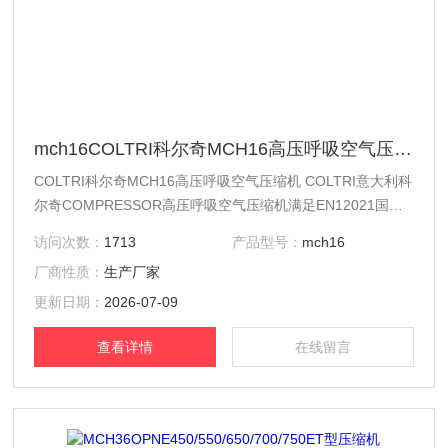
mch16COLTRI科尔奇MCH16高压呼吸空气压缩机
COLTRI科尔奇MCH16高压呼吸空气压缩机 COLTRI意大利科
尔奇COMPRESSOR高压呼吸空气压缩机满足EN12021国际
呼吸空气标准。 在使用过程中，如果发现科尔奇压缩机出现
访问次数：
1713
产品型号：
mch16
故障或者不正常的情况，您可以随时致电电话。工作人员将耐
厂商性质：
生产厂家
心倾听您的问题，并给予您解决方案。
更新日期：
2026-07-09
查看详情
在线留言