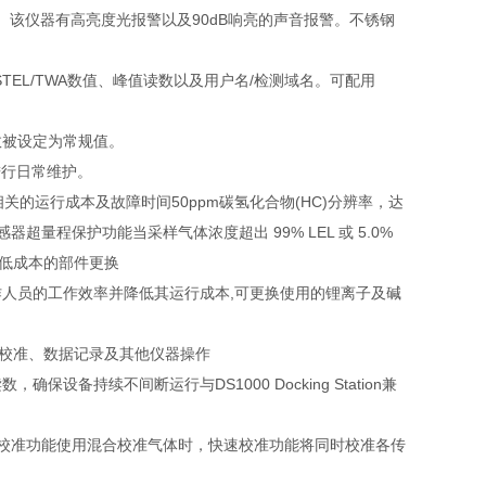
。该仪器有高亮度光报警以及90dB响亮的声音报警。不锈钢
TEL/TWA数值、峰值读数以及用户名/检测域名。可配用
数被设定为常规值。
进行日常维护。
的运行成本及故障时间50ppm碳氢化合物(HC)分辨率，达
器超量程保护功能当采样气体浓度超出 99% LEL 或 5.0%
整性及低成本的部件更换
操作人员的工作效率并降低其运行成本,可更换使用的锂离子及碱
警、校准、数据记录及其他仪器操作
持续不间断运行与DS1000 Docking Station兼
速校准功能使用混合校准气体时，快速校准功能将同时校准各传