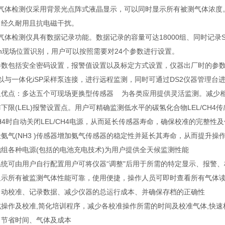
多气体检测仪采用背景光点阵式液晶显示，可以同时显示所有被测气体浓度
，经久耐用且抗电磁干扰。
多气体检测仪具有数据记录功能。数据记录的容量可达18000组、同时记录S
tton现场位置识别，用户可以按照需要对24个参数进行设置。
参数包括安全密码设置，报警值设置以及标定方式设置，仪器出厂时的参
可以与一体化iSP采样泵连接，进行远程监测，同时可通过DS2仪器管理台
优点：多达五个可现场更换型传感器 为各类应用提供灵活监测。减少相关
下限(LEL)报警设置点。用户可精确监测低水平的碳氢化合物LEL/CH4传感
 CH4时自动关闭LEL/CH4电源，从而延长传感器寿命，确保校准的完
氨气(NH3 )传感器增加氨气传感器的稳定性并延长其寿命，从而提升
池组各种电源(包括的电池充电技术)为用户提供全天候监测性能
系统可由用户自行配置用户可将仪器“调整"后用于所需的特定显示、报
示所有被监测气体性能可靠，使用便捷，操作人员可即时查看所有气体读数，确保设备
自动校准、记录数据、减少仪器的总运行成本、并确保存档的正确性
式操作及校准,简化培训程序，减少各校准操作所需的时间及校准气体,快
，节省时间、气体及成本