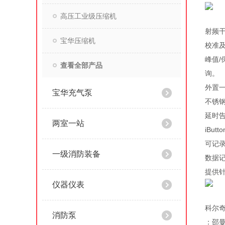
高压工业级压缩机
射频干
宝华压缩机
校准
峰值
查看全部产品
询。
外置
宝华充气泵
不锈
延时告
两室一站
iBu
可记录
一级消防装备
数据
提供
仪器仪表
科尔
消防泵
：邵