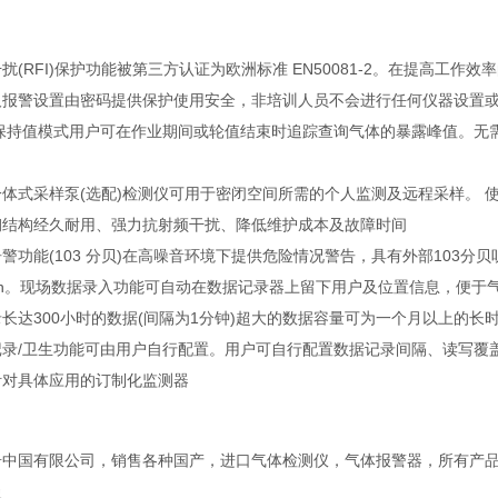
扰(RFI)保护功能被第三方认证为欧洲标准 EN50081-2。在提高工
及报警设置由密码提供保护使用安全，非培训人员不会进行任何仪器设
/保持值模式用户可在作业期间或轮值结束时追踪查询气体的暴露峰值。无
一体式采样泵(选配)检测仪可用于密闭空间所需的个人监测及远程采样。
钢结构经久耐用、强力抗射频干扰、降低维护成本及故障时间
警功能(103 分贝)在高噪音环境下提供危险情况警告，具有外部103
tton。现场数据录入功能可自动在数据记录器上留下用户及位置信息，
长达300小时的数据(间隔为1分钟)超大的数据容量可为一个月以上的
记录/卫生功能可由用户自行配置。用户可自行配置数据记录间隔、读写覆盖
针对具体应用的订制化监测器
奇中国有限公司，销售各种国产，进口气体检测仪，气体报警器，所有产品公
曼