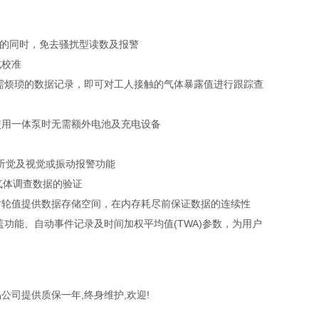
作效率的同时，免去骚扰型读数及报警
置或校准
需烦琐的数据记录，即可对工人接触的气体暴露值进行跟踪查
 使用一体泵时无需额外电池及充电设备
分贝听觉及视觉或振动报警功能
便于气体调查数据的验证
长时轮值提供数据存储空间，在内存耗尽前保证数据的连续性
功能、自动事件记录及时间加权平均值(TWA)参数，为用户
司提供质保一年,终身维护,欢迎!