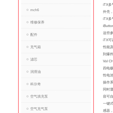
iTX
mch6
外壳
iTX
维修保养
iBu
这些
配件
iTX
充气箱
性能及
到爆炸
滤芯
Vol
四电极
润滑油
性电
操作
科尔奇
同时显
空气填充泵
容可
一键
空气充气泵
感器