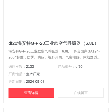
df20海安特G-F-20工业款空气呼吸器（6.8L）
海安特G-F-20工业款空气呼吸器（6.8L） 符合国家GA124-
2004标准，防雾、防眩、视野开阔、气密性好、佩戴舒适；
供气阀体积小，供气量大，性能可靠，使用中不影响视野；
访问次数：
2133
产品型号：
df20
背板由碳纤维复合材料制成，重量轻、强度高； 采用新型减
厂商性质：
生产厂家
压器，体积小巧紧凑，内置安全阀，性能可靠，无任何调节装
置，免维护； 压力表具有防水重量轻报警准确宏亮； 可选带
更新日期：
2024-09-08
压力显示的瓶阀，在瓶阀关闭时也能显示瓶内贮气
查看详情
在线留言