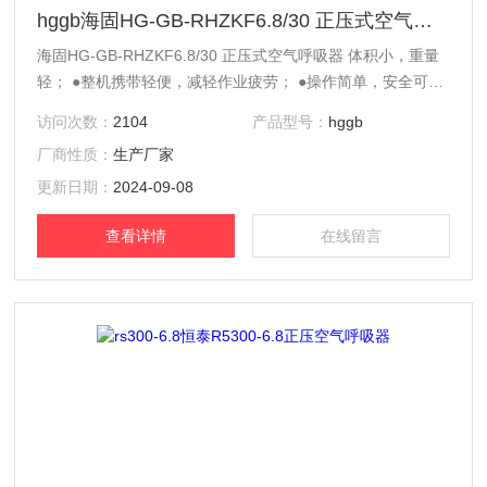
hggb海固HG-GB-RHZKF6.8/30 正压式空气呼吸器
海固HG-GB-RHZKF6.8/30 正压式空气呼吸器 体积小，重量
轻； ●整机携带轻便，减轻作业疲劳； ●操作简单，安全可
靠； ●使用省力省时，各项配置均按高安全标准设计； ●维护
访问次数：
2104
产品型号：
hggb
方便，高效性能； ●满足有效时间内的工作供气。 消防救
厂商性质：
生产厂家
援、石油燃气、化工生产，矿山开采、冶金、防疫、农业生
产、轻工制造、电力、船舶等行业中工作，可能会接触到大量
更新日期：
2024-09-08
的毒气、浓烟、粉尘、蒸
查看详情
在线留言