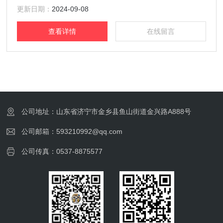
通道； 人体力学背板：专为亚洲人开发，更平缓的弧度，贴
更新日期：
2024-09-08
合更舒适；供气管路嵌入背
查看详情
在线留言
公司地址：山东省济宁市金乡县鱼山街道金兴路A888号
公司邮箱：593210992@qq.com
公司传真：0537-8875577