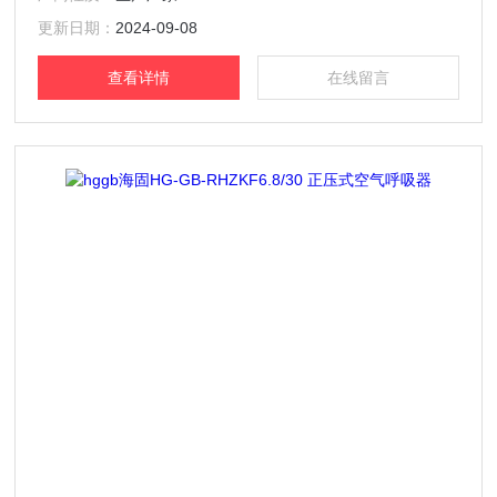
统； 具有缓冲结构设计的减压阀固定机构，有效分散减压阀
受力； 大视野面罩，五点式头带设计，快速收紧； 大视野镜
更新日期：
2024-09-08
片，达到欧洲一级光学品质，能抵抗800
查看详情
在线留言