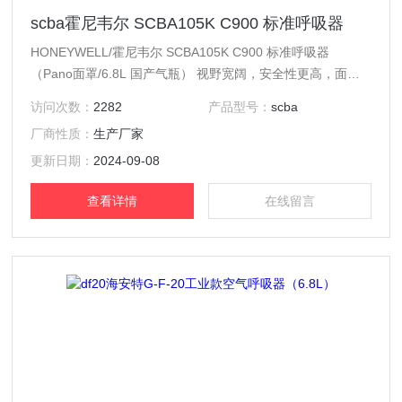
scba霍尼韦尔 SCBA105K C900 标准呼吸器
HONEYWELL/霍尼韦尔 SCBA105K C900 标准呼吸器
（Pano面罩/6.8L 国产气瓶） 视野宽阔，安全性更高，面罩
密封边缘双层设计，减小环境中的有毒有害气体侵入面罩；
访问次数：
2282
产品型号：
scba
配有一个空呼胸表； 正压式设计（3毫巴），通过插入式接口
厂商性质：
生产厂家
与供气阀连接，新式呼气阀使得呼气阻力明显降低； 配有传
音膜（侧面传音膜方便使用对讲机），配有快松扳扣系统，头
更新日期：
2024-09-08
带调节简便； 配有口.，降低面罩内呼出
查看详情
在线留言