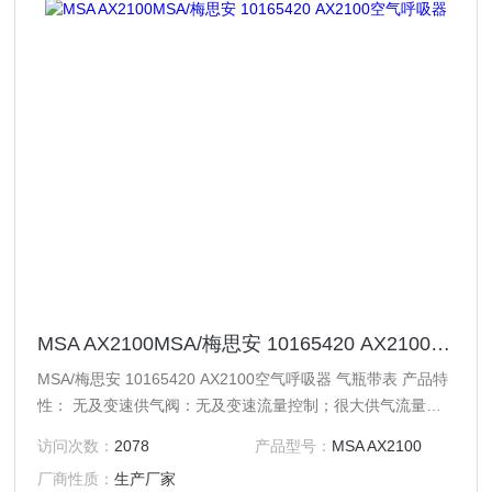
MSA AX2100MSA/梅思安 10165420 AX2100空气呼吸器
MSA/梅思安 10165420 AX2100空气呼吸器 气瓶带表 产品特
性： 无及变速供气阀：无及变速流量控制；很大供气流量超
过600L/min， 环境亦可无所畏惧； 球形供气阀：重量更轻，
访问次数：
2078
产品型号：
MSA AX2100
约为原供气阀重量的80%；一秒即插即取，即使佩戴厚重手套
厂商性质：
生产厂家
同样快速；旁通阀多一倍安全防护；为呼吸供气增加一条应急