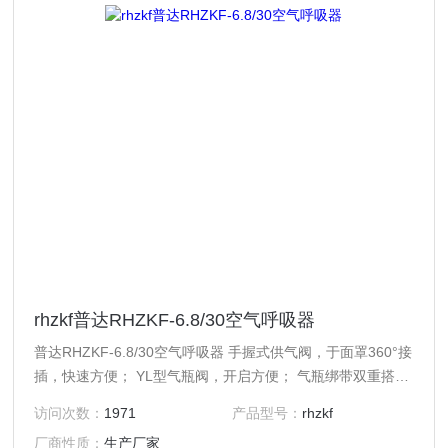
rhzkf普达RHZKF-6.8/30空气呼吸器
普达RHZKF-6.8/30空气呼吸器 手握式供气阀，于面罩360°接
插，快速方便； YL型气瓶阀，开启方便； 气瓶绑带双重搭扣
设计，安装气瓶快速简单； 肩带、腰带、腰垫及气瓶绑带选
访问次数：
1971
产品型号：
rhzkf
用阻燃聚酯材料材质，本质阻燃，肩带配置反光条； 减压系
厂商性质：
生产厂家