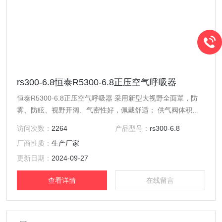
rs300-6.8恒泰R5300-6.8正压空气呼吸器
恒泰R5300-6.8正压空气呼吸器 采用新型大视野全面罩，防
雾、防眩、视野开阔、气密性好，佩戴舒适； 供气阀体积
小、供气量大、性能可靠，使用中不影响视野； 背板由碳纤
访问次数：
2264
产品型号：
rs300-6.8
维复合材料制成，重量轻、强度高。 正压式空气呼吸器的使
厂商性质：
生产厂家
用方法 使用前检查 1、检查全面罩的镜片、系带、系环密
封、呼气阀、吸气阀是否完好，和供气阀的连接是否牢固。全
更新日期：
2024-09-27
面罩的每个部位都要清洁，不能有灰尘或被酸、碱、油及
查看详情
在线留言