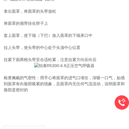
拿出面罩，将面罩的头带放松
将面罩的颈带挂在脖子上
套上面罩，使下颌（下巴）放入面罩的下颌承口中
拉上头带，使头带的中心处于头顶中心位置
拉紧下面两根头带至合适松紧，注意拉紧方向应向后
检查佩戴的气密性：用手心将面罩的进气口堵住，深吸一口气，如感
到面罩有向脸部吸紧的现象，且面罩内无任何气流流动，说明面罩和
脸部是密封的