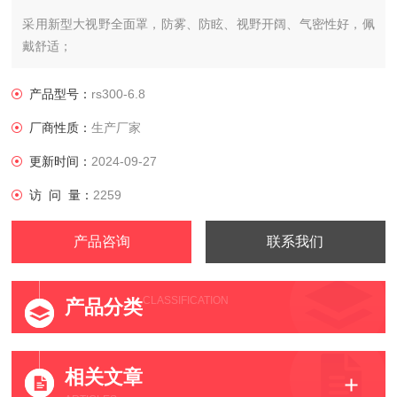
采用新型大视野全面罩，防雾、防眩、视野开阔、气密性好，佩
戴舒适；
产品型号：
rs300-6.8
厂商性质：
生产厂家
供气阀体积小、供气量大、性能可靠，使用中不影响视野；
更新时间：
2024-09-27
访 问 量：
2259
背板由碳纤维复合材料制成，重量轻、强度高。
产品咨询
联系我们
正压式空气呼吸器的使用方法
CLASSIFICATION
产品分类
使用前检查
1、检查全面罩的镜片、系带、系环密封、呼气阀、吸气阀是否
相关文章
完好，和供气阀的连接是否牢固。全面罩的每个部位都要清洁，