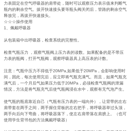
力表固定在空气呼吸器的肩带处，随时可以观察压力表示值来判断气
瓶内的剩余空气。拔开快速接头要等瓶头阀关闭后，管路的剩余空气
释放完，再拔开快速接头。
☆☆☆操作使用
1、佩戴呼吸器
从包装箱中出呼吸器，检查系统的完整性。
检查气瓶压力 ，观察气瓶阀上压力表的读数。如果配备的是不带压
力表的瓶阀，打开气瓶阀，观察呼吸器具上高压表的计数。
注意：气瓶中压力不得低于20MPa,如果低于20MPa，会影响使用时
间，因此，每次使用完后，应立即将气瓶充满气。而且，如果气瓶充
满气后，一个月后气如果压力低于20MPa，必须检查气瓶阀的泄漏
情况，方法是将气瓶充气后使气瓶阀浸在水中，观察有无气泡产生。
使气瓶的瓶底靠近自己（气瓶有压力表的一端向外），让背带的左右
肩带套在两手之间，两手握住背板的左右把手，将呼吸器举过头顶，
两手向后向下弯曲，将呼吸器落下，使左右肩带落在肩膀上。（也可
使用学生背书包的方法佩戴呼吸器）