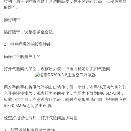
拉动下肩带使呼吸器处于合适的高度，也不需调得过高，只要感觉舒
服即可。
插好胸带。
插好腰带，调整松紧至合适。
2、检查呼吸器的报警性能
确保供气阀是关闭的
打开气瓶阀约半圈，观察压力表，待压力稳定后关闭气瓶阀
用左手的手心将供气阀的出口堵住，留一小缝，右手轻压供气阀的红
色开关慢慢排气，观察压力表的变化，当压力下降到约6.5MPa时，
应减小排气量，注意观察压力表，同时注意报警哨声响，报警哨应在
5.5±0.5MPa之间发出声响。
检查好报警性能后，打开气瓶阀至少两圈
3、戴面罩并检查佩戴气密性