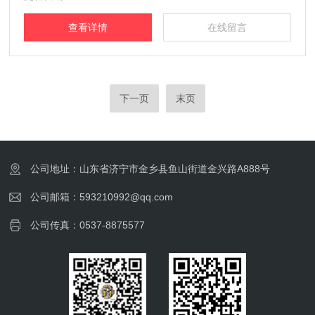
查看详情
在线留言
下一页
末页
公司地址：山东省济宁市金乡县鱼山街道金兴路A888号
公司邮箱：593210992@qq.com
公司传真：0537-8875577