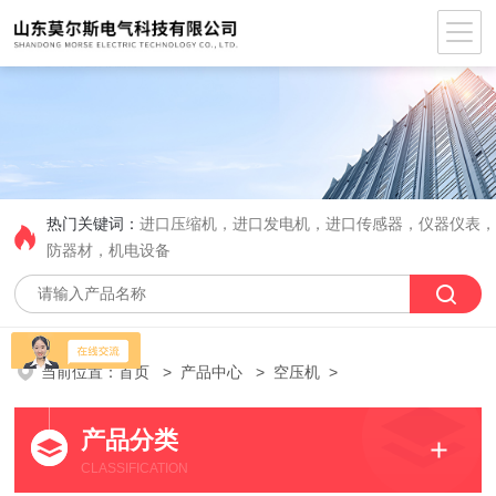
热门关键词：
进口压缩机，进口发电机，进口传感器，仪器仪表
防器材，机电设备
当前位置：
首页
>
产品中心
>
空压机
>
产品分类
CLASSIFICATION