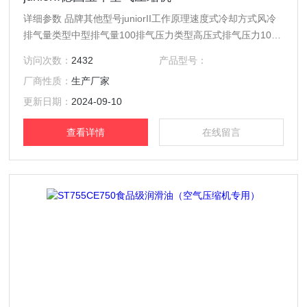
详细参数 品牌其他型号juniorII工作原理速度式冷却方式风冷
排气量类型中型排气量100排气压力类型高压式排气压力100
固定方式移动式润滑情况润滑式原动机类型电动机驱动气缸中
访问次数：
2432
产品型号：
心线与地面相对位置立式压缩次数多级作用方式单作用式缸径
厂商性质：
生产厂家
×缸数4功率3000额定转速1000气桶容积100电......
更新日期：
2024-09-10
查看详情
在线留言