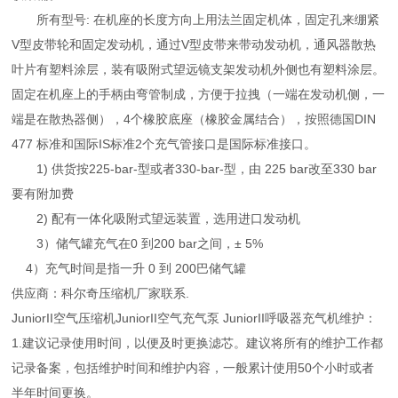
所有型号: 在机座的长度方向上用法兰固定机体，固定孔来绷紧
V型皮带轮和固定发动机，通过V型皮带来带动发动机，通风器散热
叶片有塑料涂层，装有吸附式望远镜支架发动机外侧也有塑料涂层。
固定在机座上的手柄由弯管制成，方便于拉拽（一端在发动机侧，一
端是在散热器侧），4个橡胶底座（橡胶金属结合），按照德国DIN
477 标准和国际IS标准2个充气管接口是国际标准接口。
1) 供货按225-bar-型或者330-bar-型，由 225 bar改至330 bar
要有附加费
2) 配有一体化吸附式望远装置，选用进口发动机
3）储气罐充气在0 到200 bar之间，± 5%
4）充气时间是指一升 0 到 200巴储气罐
供应商：科尔奇压缩机厂家联系.
JuniorII空气压缩机JuniorII空气充气泵 JuniorII呼吸器充气机维护：
1.建议记录使用时间，以便及时更换滤芯。建议将所有的维护工作都
记录备案，包括维护时间和维护内容，一般累计使用50个小时或者
半年时间更换。