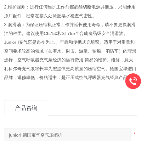
2.维护规则：进行任何维护工作前都必须切断电源并泄压，只能使用
原厂配件，经常在接头处涂肥皂水检查气密性。
3.润滑油：为保证压缩机正常工作并延长使用寿命，请不要更换润滑
油的种类。建议使用CE750和ST755全合成食品级安全润滑油。
JuniorII充气泵是迄今为止.、牢靠和便携式充填泵。适用于对重量和
空间要求较高的领域（如潜水、射击、游艇、轮船、消防车）的理想
选择，空气呼吸器充气泵经济的运行费用,简易的维护、维修，意大
利科尔奇充气泵将长年为您提供更高质量的压缩空气。德国宝华进口
品牌，返修率低，价格适中，是正压式空气呼吸器充气经典产品。
产品咨询