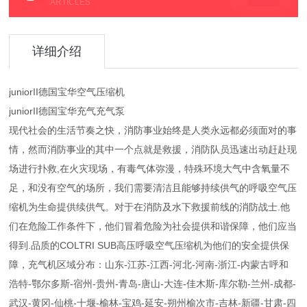
ARTICLES
详细介绍
juniorII德国宝华空气压缩机
juniorII德国宝华充气充气泵
现代社会的生活节奏之快，消防事业始终是人类永远都必须面对的事
情，然而消防事业的其中一个点就是救援，消防队员迅速出动赶赴现
场进行扑救,在火灾现场，有毒气体弥漫，特殊环境大气中含氧量不
足，和没有空气的场所，我们需要清洁且能够持续供气的呼吸空气压
缩机为生命提供续供气。对于在消防及水下救援前线的消防战士.他
们在危险工作条件下，他们冒着危险为社会提供和谐保障，他们应当
得到.品质的COLTRI SUB高压呼吸空气压缩机为他们的安全提供保
障，充气机区域分布：山东-江苏-江西-河北-河南-浙江-内蒙古呼和
浩特-鄂尔多斯-宿州-贵州-青岛-唐山-大连-佳木斯-库尔勒-兰州-成都-
武汉-黄冈-仙桃-十堰-榆林-宝鸡-延安-朔州榆次市-吉林-新疆-甘肃-四