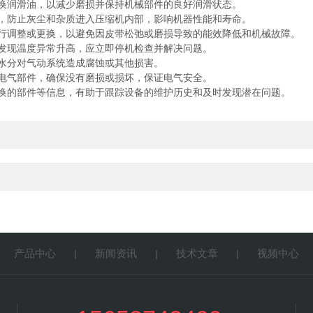
润滑油，以减少磨损并保持机械部件的良好润滑状态。
防止灰尘和杂质进入压缩机内部，影响机器性能和寿命。
调整或更换，以避免因皮带松弛或磨损导致的能效降低和机械故障。
发现温度异常升高，应立即停机检查并解决问题。
水分对气动系统造成腐蚀或其他损害。
电气部件，确保没有磨损或损坏，保证电气安全。
的部件等信息，有助于跟踪设备的维护历史和及时发现潜在问题。
产品中心
新闻资讯
技术文章
视频中心
|
|
|
|