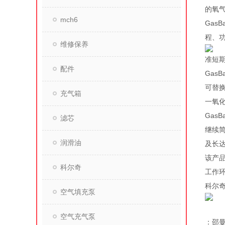
的氧
mch6
Gas
程、
维修保养
准短期
配件
Gas
可替换
充气箱
一氧
Gas
滤芯
继续
润滑油
及长
该产
科尔奇
工作
科尔
空气填充泵
空气充气泵
：邵