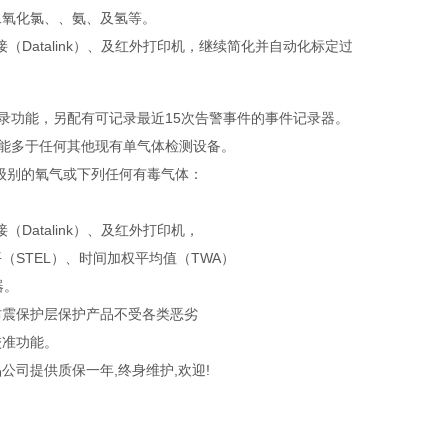
二氧化氯、、氨、及氢等。
数据连接（Datalink）、及红外打印机，继续简化并自动化标定过
记录功能，另配有可记录最近15次告警事件的事件记录器。
，功能多于任何其他现有单气体检测设备。
安全级别的氧气或下列任何有毒气体：
连接（Datalink）、及红外打印机，
STEL）、时间加权平均值（TWA）
器。
防震保护层保护产品不受各类恶劣
校准功能。
司提供质保一年,终身维护,欢迎!