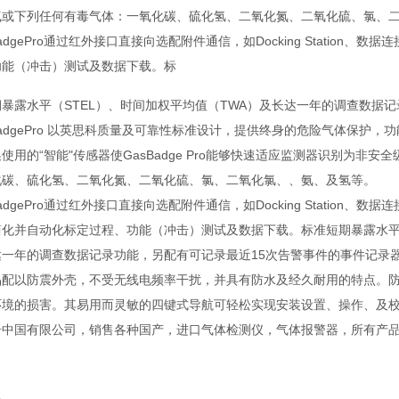
气或下列任何有毒气体：一氧化碳、硫化氢、二氧化氮、二氧化硫、氯、
BadgePro通过红外接口直接向选配附件通信，如Docking Station、
功能（冲击）测试及数据下载。标
暴露水平（STEL）、时间加权平均值（TWA）及长达一年的调查数据
BadgePro 以英思科质量及可靠性标准设计，提供终身的危险气体保护
使用的“智能"传感器使GasBadge Pro能够快速适应监测器识别为非
化碳、硫化氢、二氧化氮、二氧化硫、氯、二氧化氯、、氨、及氢等。
BadgePro通过红外接口直接向选配附件通信，如Docking Station、数据
简化并自动化标定过程、功能（冲击）测试及数据下载。标准短期暴露水平（
达一年的调查数据记录功能，另配有可记录最近15次告警事件的事件记录
品配以防震外壳，不受无线电频率干扰，并具有防水及经久耐用的特点。
环境的损害。其易用而灵敏的四键式导航可轻松实现安装设置、操作、及
奇中国有限公司，销售各种国产，进口气体检测仪，气体报警器，所有产品公
曼