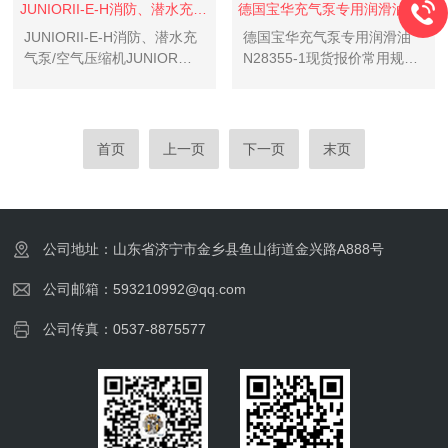
JUNIORII-E-H消防、潜水充气泵/空气压缩机
德国宝华充气泵专用润滑油N28355-1现货报价
JUNIORII-E-H消防、潜水充
德国宝华充气泵专用润滑油
气泵/空气压缩机JUNIOR动
N28355-1现货报价常用规格
机 II-E-H消防、潜水呼吸器充
为:N28355-1，N28355-5，
气泵/空气压缩机技术参数采
分别为1L装，5L装。bauer常
用三相电的压缩机装置空气
用两款润滑油型号分别
充气泵装置JⅡ
为:N22138，以及N28355
首页
上一页
下一页
末页
公司地址：山东省济宁市金乡县鱼山街道金兴路A888号
公司邮箱：593210992@qq.com
公司传真：0537-8875577