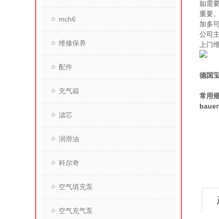
如需
重要
mch6
加多
公司
维修保养
上门
配件
德国宝
充气箱
常用规
bau
滤芯
润滑油
科尔奇
空气填充泵
空气充气泵