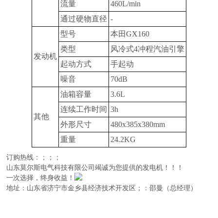
流量
460L/min
通过硬物直径
-
型号
本田GX160
类型
风冷式4冲程汽油引擎
发动机
起动方式
手起动
噪音
70dB
油箱容量
3.6L
连续工作时间
3h
其他
外形尺寸
480x385x380mm
重量
24.2KG
订购热线：
；
；
；
山东莫尔斯电气科技有限公司
竭诚为您提供的发电机！！！
一次选择，终身收益！
地址：山东省济宁市金乡县经济技术开发区；：邵曼（总经理）