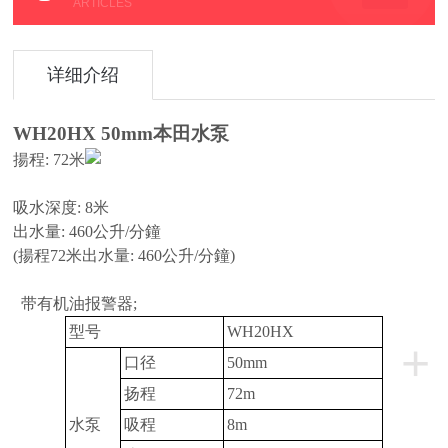
ARTICLES
详细介绍
WH20HX 50mm
本田水泵
揚程
: 72米
吸水深度
: 8米
出水量
: 460公升/分鐘
(揚程72米出水量: 460公升/分鐘)
带有机油报警器;
型号
WH20HX
+
口径
50mm
扬程
72m
水泵
吸程
8m