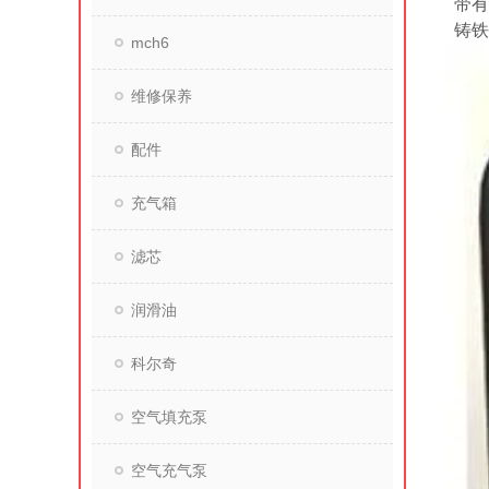
带有
铸铁
mch6
维修保养
配件
充气箱
滤芯
润滑油
科尔奇
空气填充泵
空气充气泵