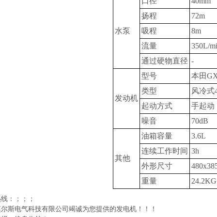
口径
40mm
扬程
72m
水泵
吸程
8m
流量
350L/m
通过硬物直径
-
型号
本田GX
类型
风冷式
发动机
起动方式
手起动
噪音
70dB
油箱容量
3.6L
连续工作时间
3h
其他
外形尺寸
480x38
重量
24.2KG
热线：
；
；
；
莫尔斯电气科技有限公司
竭诚为您提供的发电机！！！