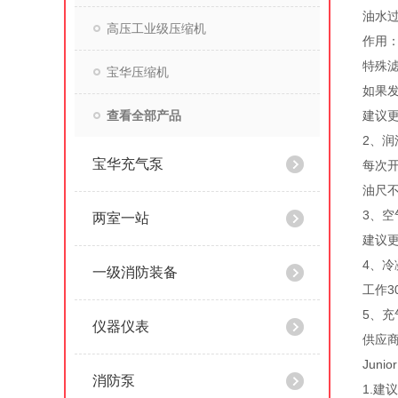
油水过
高压工业级压缩机
作用
特殊滤
宝华压缩机
如果
查看全部产品
建议
2、润
宝华充气泵
每次
油尺
3、空
两室一站
建议更
4、
一级消防装备
工作3
5、
仪器仪表
供应商
Juni
消防泵
1.