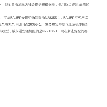
下，他们冒着危险为社会提供和谐保障，他们应当得到.品质的
华BAUER专用矿物润滑油N28355-1，BAUER空气压缩
充泵 润滑油N28355-1。 主要在宝华空气压缩机使用起
有机型，以前进货随机配的是N22138-1，现在新进货配的都