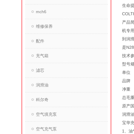
生命
mch6
COL
产品简
维修保养
机专用
到润滑
配件
是N2
充气箱
技术参数
型号规格
滤芯
单位
品牌
润滑油
净重 
总毛重
科尔奇
原产国 
空气填充泵
润滑油.
宝华
空气充气泵
1、油