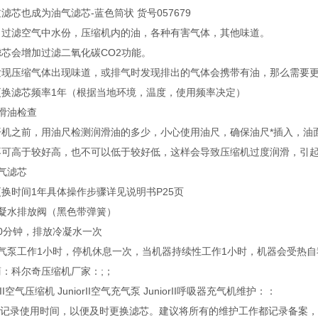
滤芯也成为油气滤芯-蓝色筒状 货号057679
：过滤空气中水份，压缩机内的油，各种有害气体，其他味道。
芯会增加过滤二氧化碳CO2功能。
发现压缩气体出现味道，或排气时发现排出的气体会携带有油，那么需要
更换滤芯频率1年（根据当地环境，温度，使用频率决定）
滑油检查
开机之前，用油尺检测润滑油的多少，小心使用油尺，确保油尺*插入，油
不可高于较好高，也不可以低于较好低，这样会导致压缩机过度润滑，引
气滤芯
换时间1年具体操作步骤详见说明书P25页
冷凝水排放阀（黑色带弹簧）
0分钟，排放冷凝水一次
充气泵工作1小时，停机休息一次，当机器持续性工作1小时，机器会受热自
：科尔奇压缩机厂家：;；
orII空气压缩机 JuniorII空气充气泵 JuniorII呼吸器充气机维护：：
建议记录使用时间，以便及时更换滤芯。建议将所有的维护工作都记录备案，