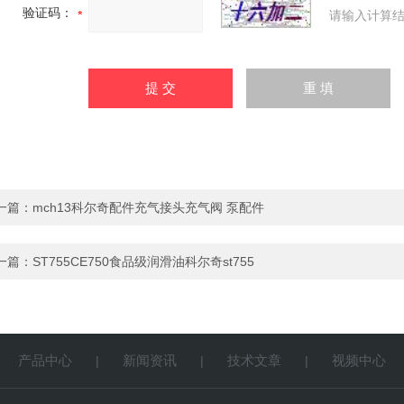
验证码：
请输入计算结
一篇：
mch13科尔奇配件充气接头充气阀 泵配件
一篇：
ST755CE750食品级润滑油科尔奇st755
产品中心
新闻资讯
技术文章
视频中心
|
|
|
|