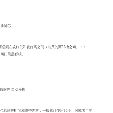
更换滤芯。
面必须在较好低和较好高之间（油尺的两凹槽之间）！！
起阀门熏黑积碳。
我保护 自动停机
包括维护时间和维护内容，一般累计使用50个小时或者半年