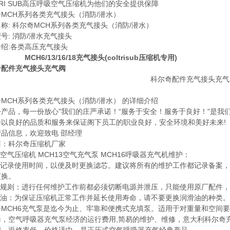
TRI SUB高压呼吸空气压缩机为他们的安全提供保障
MCH系列各类充气接头（消防/潜水）
称: 科尔奇MCH系列各类充气接头（消防/潜水）
号: 消防/潜水充气接头
绍:各类高压充气接头
6/13/16/18充气接头(coltrisub压缩机专用)
奇配件充气接头充气阀
MCH系列各类充气接头（消防/潜水） 的详细介绍
份产品，每一份放心"我们的庄严承诺！“服务于安全！服务于良好！"是我
会以良好的品质和服务来保证阁下员工的职业良好，安全环境和美好未来!
品信息，欢迎致电 邵经理
商：科尔奇压缩机厂家
6空气压缩机 MCH13空气充气泵 MCH16呼吸器充气机维护：
建议记录使用时间，以便及时更换滤芯。建议将所有的维护工作都记录备案，
更换。
维护规则：进行任何维护工作前都必须切断电源并泄压，只能使用原厂配件
滑油：为保证压缩机正常工作并延长使用寿命，请不要更换润滑油的种类。建
奇MCH6充气泵是迄今为止、牢靠和便携式充填泵。适用于对重量和空间
择，空气呼吸器充气泵经济的运行费用,简易的维护、维修，意大利科尔奇