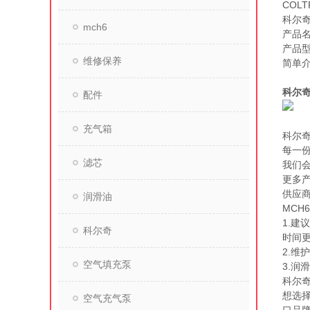
COL
科尔奇
mch6
产品名
产品型
维修保养
简单介
MCH
科尔
配件
充气箱
科尔奇
每一
滤芯
我们
更多产
供应
润滑油
MCH
1.
科尔奇
时间
2.
空气填充泵
3.润
科尔
想选
空气充气泵