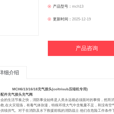
产品型号：
mch13
更新时间：
2025-12-19
产品咨询
详细介绍
6/13/16/18充气接头(coltrisub压缩机专用)
奇配件充气接头充气阀
社会的生活节奏之快，消防事业始终是人类永远都必须面对的事情，然而
扑救,在火灾现场，有毒气体弥漫，特殊环境大气中含氧量不足，和没有空
提供续供气。对于在消防及水下救援前线的消防战士.他们在危险工作条件