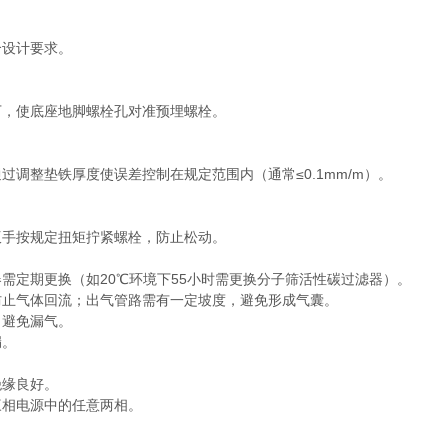
设计要求。
，使底座地脚螺栓孔对准预埋螺栓。
整垫铁厚度使误差控制在规定范围内（通常≤0.1mm/m）。
手按规定扭矩拧紧螺栓，防止松动。
定期更换（如20℃环境下55小时需更换分子筛活性碳过滤器）。
止气体回流；出气管路需有一定坡度，避免形成气囊。
避免漏气。
漏。
缘良好。
相电源中的任意两相。