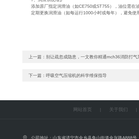
添加原厂指定润滑油（如CE750或ST755），油位需在
定期更换润滑油（如每运行1000小时或每年），避免使
上一篇：
别让疏忽成隐患，一文教你精通mch36消防打
下一篇：
呼吸空气压缩机的科学维保指导
网站首页
关于我们
|
公司地址：山东省济宁市金乡县鱼山街道金兴路A888号