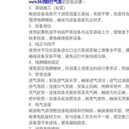
mch36消防打气泵
的安装步骤：
1、基础施工（如需）
根据设备底座尺寸浇筑混凝土基础，表面平整，高度符合
预埋地脚螺栓，确保与设备底座孔位对齐。
2、设备就位
使用起重机或手动葫芦将设备吊运至基础上方，缓慢放下
轻拿轻放，避免碰撞损坏设备。
3、找正与找平
使用水平仪在设备进出口法兰面或泵轴上测量水平度，通过调
确保设备安装平稳，避免运行中振动或位移。
4、地脚螺栓固定
灌浆固定地脚螺栓，待混凝土强度达到设计要求后，用扳
5、管道连接
进气系统：安装进气延长管，确保进气清洁；进气过滤器需
排气系统：连接出气管路，安装止回阀、闸阀等管件，防
充气软管：连接四条充瓶软管及充气阀，确保方向正确，
密封检查：在接头处涂肥皂水，检查气密性，确保无泄
6、电气连接
根据电气原理图连接电源线和控制线，确保接线牢固、绝
检查电机旋转方向，若与设备工作方向不一致，需交换三
设备需可靠接地，避免漏电隐患。
7、润滑系统维护