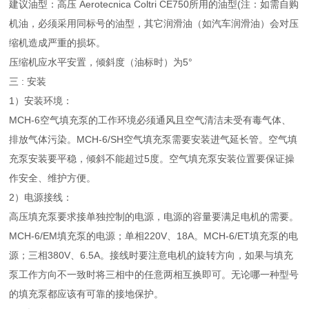
建议油型：高压 Aerotecnica Coltri CE750所用的油型(注：如需自购
机油，必须采用同标号的油型，其它润滑油（如汽车润滑油）会对压
缩机造成严重的损坏。
压缩机应水平安置，倾斜度（油标时）为5°
三 : 安装
1）安装环境：
MCH-6空气填充泵的工作环境必须通风且空气清洁未受有毒气体、
排放气体污染。MCH-6/SH空气填充泵需要安装进气延长管。空气填
充泵安装要平稳，倾斜不能超过5度。空气填充泵安装位置要保证操
作安全、维护方便。
2）电源接线：
高压填充泵要求接单独控制的电源，电源的容量要满足电机的需要。
MCH-6/EM填充泵的电源；单相220V、18A。MCH-6/ET填充泵的电
源；三相380V、6.5A。接线时要注意电机的旋转方向，如果与填充
泵工作方向不一致时将三相中的任意两相互换即可。无论哪一种型号
的填充泵都应该有可靠的接地保护。