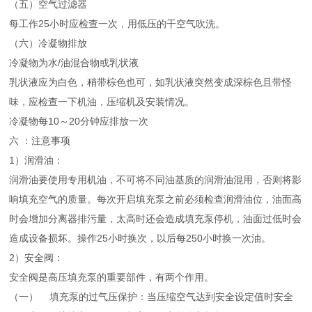
（五）空气过滤器
每工作25小时应检查一次，用低压的干空气吹洗。
（六）冷凝物排放
冷凝物为水/油混合物或乳状液
乳状液应为白色，稍带棕色也可，如乳状液突然变成深棕色且带怪
味，应检查一下机油，压缩机及安装情况。
冷凝物每10～20分钟应排放一次
六 ：注意事项
1）润滑油：
润滑油要使用专用机油，不可将不同油基质的润滑油混用，否则将影
响填充空气的质量。每次开启填充泵之前必须检查润滑油位，油面高
时会增加分离器排污量，太高时还会造成填充泵停机，油面过低时会
造成设备损坏。操作25小时换次，以后每250小时换一次油。
2）安全阀：
安全阀是高压填充泵的重要部件，有两个作用。
（一） 填充泵的过气压保护：当压缩空气达到安全设定值时安全