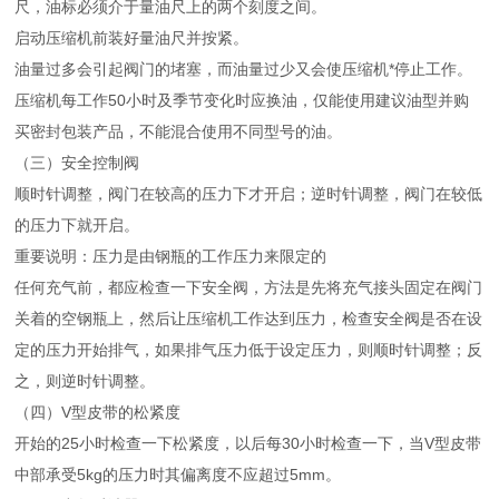
尺，油标必须介于量油尺上的两个刻度之间。
启动压缩机前装好量油尺并按紧。
油量过多会引起阀门的堵塞，而油量过少又会使压缩机*停止工作。
压缩机每工作50小时及季节变化时应换油，仅能使用建议油型并购
买密封包装产品，不能混合使用不同型号的油。
（三）安全控制阀
顺时针调整，阀门在较高的压力下才开启；逆时针调整，阀门在较低
的压力下就开启。
重要说明：压力是由钢瓶的工作压力来限定的
任何充气前，都应检查一下安全阀，方法是先将充气接头固定在阀门
关着的空钢瓶上，然后让压缩机工作达到压力，检查安全阀是否在设
定的压力开始排气，如果排气压力低于设定压力，则顺时针调整；反
之，则逆时针调整。
（四）V型皮带的松紧度
开始的25小时检查一下松紧度，以后每30小时检查一下，当V型皮带
中部承受5kg的压力时其偏离度不应超过5mm。