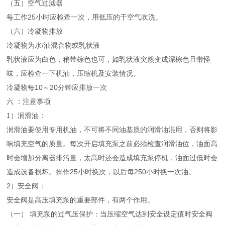
（五）空气过滤器
每工作25小时应检查一次，用低压的干空气吹洗。
（六）冷凝物排放
冷凝物为水/油混合物或乳状液
乳状液应为白色，稍带棕色也可，如乳状液突然变成深棕色且带怪
味，应检查一下机油，压缩机及安装情况。
冷凝物每10～20分钟应排放一次
六 ：注意事项
1）润滑油：
润滑油要使用专用机油，不可将不同油基质的润滑油混用，否则将影
响填充空气的质量。每次开启填充泵之前必须检查润滑油位，油面高
时会增加分离器排污量，太高时还会造成填充泵停机，油面过低时会
造成设备损坏。操作25小时换次，以后每250小时换一次油。
2）安全阀：
安全阀是高压填充泵的重要部件，有两个作用。
（一） 填充泵的过气压保护：当压缩空气达到安全设定值时安全阀