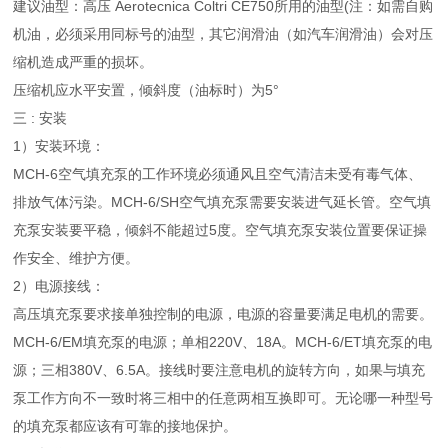
建议油型：高压 Aerotecnica Coltri CE750所用的油型(注：如需自购
机油，必须采用同标号的油型，其它润滑油（如汽车润滑油）会对压
缩机造成严重的损坏。
压缩机应水平安置，倾斜度（油标时）为5°
三 : 安装
1）安装环境：
MCH-6空气填充泵的工作环境必须通风且空气清洁未受有毒气体、
排放气体污染。MCH-6/SH空气填充泵需要安装进气延长管。空气填
充泵安装要平稳，倾斜不能超过5度。空气填充泵安装位置要保证操
作安全、维护方便。
2）电源接线：
高压填充泵要求接单独控制的电源，电源的容量要满足电机的需要。
MCH-6/EM填充泵的电源；单相220V、18A。MCH-6/ET填充泵的电
源；三相380V、6.5A。接线时要注意电机的旋转方向，如果与填充
泵工作方向不一致时将三相中的任意两相互换即可。无论哪一种型号
的填充泵都应该有可靠的接地保护。