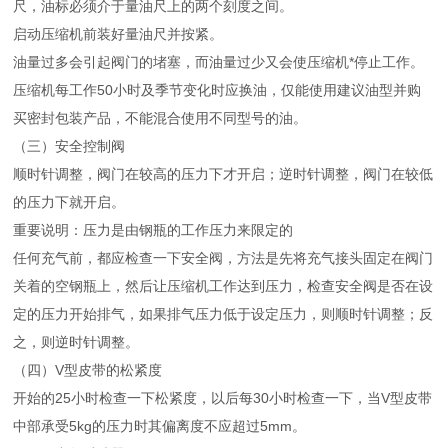
尺，油标必须介于量油尺上的两个刻度之间。
启动压缩机前装好量油尺并按紧。
油量过多会引起阀门的堵塞，而油量过少又会使压缩机*停止工作。
压缩机每工作50小时及季节变化时应换油，仅能使用建议油型并购
买密封包装产品，不能混合使用不同型号的油。
（三）安全控制阀
顺时针调整，阀门在较高的压力下才开启；逆时针调整，阀门在较低
的压力下就开启。
重要说明：压力是由钢瓶的工作压力来限定的
任何充气前，都应检查一下安全阀，方法是先将充气接头固定在阀门
关着的空钢瓶上，然后让压缩机工作达到压力，检查安全阀是否在设
定的压力开始排气，如果排气压力低于设定压力，则顺时针调整；反
之，则逆时针调整。
（四）V型皮带的松紧度
开始的25小时检查一下松紧度，以后每30小时检查一下，当V型皮带
中部承受5kg的压力时其偏离度不应超过5mm。