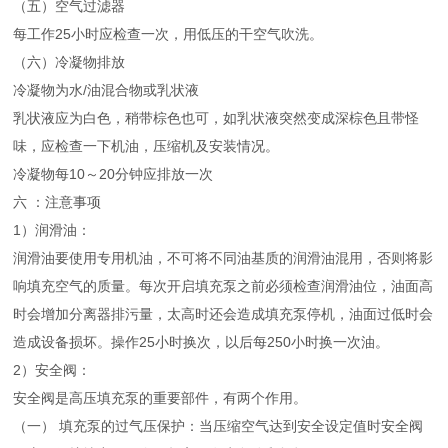
（五）空气过滤器
每工作25小时应检查一次，用低压的干空气吹洗。
（六）冷凝物排放
冷凝物为水/油混合物或乳状液
乳状液应为白色，稍带棕色也可，如乳状液突然变成深棕色且带怪
味，应检查一下机油，压缩机及安装情况。
冷凝物每10～20分钟应排放一次
六 ：注意事项
1）润滑油：
润滑油要使用专用机油，不可将不同油基质的润滑油混用，否则将影
响填充空气的质量。每次开启填充泵之前必须检查润滑油位，油面高
时会增加分离器排污量，太高时还会造成填充泵停机，油面过低时会
造成设备损坏。操作25小时换次，以后每250小时换一次油。
2）安全阀：
安全阀是高压填充泵的重要部件，有两个作用。
（一） 填充泵的过气压保护：当压缩空气达到安全设定值时安全阀