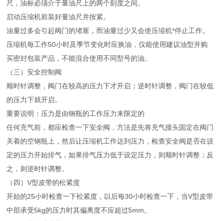
尺，油标必须介于量油尺上的两个刻度之间。
启动压缩机前装好量油尺并按紧。
油量过多会引起阀门的堵塞，而油量过少又会使压缩机*停止工作。
压缩机每工作50小时及季节变化时应换油，仅能使用建议油型并购
买密封包装产品，不能混合使用不同型号的油。
（三）安全控制阀
顺时针调整，阀门在较高的压力下才开启；逆时针调整，阀门在较低
的压力下就开启。
重要说明：压力是由钢瓶的工作压力来限定的
任何充气前，都应检查一下安全阀，方法是先将充气接头固定在阀门
关着的空钢瓶上，然后让压缩机工作达到压力，检查安全阀是否在设
定的压力开始排气，如果排气压力低于设定压力，则顺时针调整；反
之，则逆时针调整。
（四）V型皮带的松紧度
开始的25小时检查一下松紧度，以后每30小时检查一下，当V型皮带
中部承受5kg的压力时其偏离度不应超过5mm。