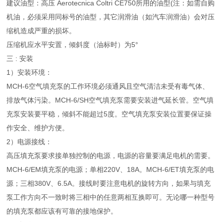
建议油型：高压 Aerotecnica Coltri CE750所用的油型(注：如需自购
机油，必须采用同标号的油型，其它润滑油（如汽车润滑油）会对压
缩机造成严重的损坏。
压缩机应水平安置，倾斜度（油标时）为5°
三 : 安装
1）安装环境：
MCH-6空气填充泵的工作环境必须通风且空气清洁未受有毒气体、
排放气体污染。MCH-6/SH空气填充泵需要安装进气延长管。空气填
充泵安装要平稳，倾斜不能超过5度。空气填充泵安装位置要保证操
作安全、维护方便。
2）电源接线：
高压填充泵要求接单独控制的电源，电源的容量要满足电机的需要。
MCH-6/EM填充泵的电源；单相220V、18A。MCH-6/ET填充泵的电
源；三相380V、6.5A。接线时要注意电机的旋转方向，如果与填充
泵工作方向不一致时将三相中的任意两相互换即可。无论哪一种型号
的填充泵都应该有可靠的接地保护。