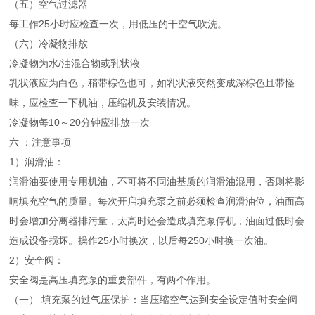
（五）空气过滤器
每工作25小时应检查一次，用低压的干空气吹洗。
（六）冷凝物排放
冷凝物为水/油混合物或乳状液
乳状液应为白色，稍带棕色也可，如乳状液突然变成深棕色且带怪
味，应检查一下机油，压缩机及安装情况。
冷凝物每10～20分钟应排放一次
六 ：注意事项
1）润滑油：
润滑油要使用专用机油，不可将不同油基质的润滑油混用，否则将影
响填充空气的质量。每次开启填充泵之前必须检查润滑油位，油面高
时会增加分离器排污量，太高时还会造成填充泵停机，油面过低时会
造成设备损坏。操作25小时换次，以后每250小时换一次油。
2）安全阀：
安全阀是高压填充泵的重要部件，有两个作用。
（一） 填充泵的过气压保护：当压缩空气达到安全设定值时安全阀