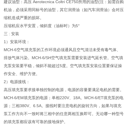
建议油型：高压 Aerotecnica Coltri CE750所用的油型(注：如需自购
机油，必须采用同标号的油型，其它润滑油（如汽车润滑油）会对压
缩机造成严重的损坏。
压缩机应水平安置，倾斜度（油标时）为5°
三 : 安装
1）安装环境：
MCH-6空气填充泵的工作环境必须通风且空气清洁未受有毒气体、
排放气体污染。MCH-6/SH空气填充泵需要安装进气延长管。空气填
充泵安装要平稳，倾斜不能超过5度。空气填充泵安装位置要保证操
作安全、维护方便。
2）电源接线：
高压填充泵要求接单独控制的电源，电源的容量要满足电机的需要。
MCH-6/EM填充泵的电源；单相220V、18A。MCH-6/ET填充泵的电
源；三相380V、6.5A。接线时要注意电机的旋转方向，如果与填充
泵工作方向不一致时将三相中的任意两相互换即可。无论哪一种型号
的填充泵都应该有可靠的接地保护。