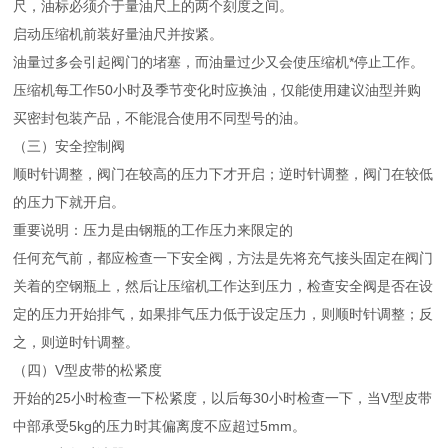
尺，油标必须介于量油尺上的两个刻度之间。
启动压缩机前装好量油尺并按紧。
油量过多会引起阀门的堵塞，而油量过少又会使压缩机*停止工作。
压缩机每工作50小时及季节变化时应换油，仅能使用建议油型并购
买密封包装产品，不能混合使用不同型号的油。
（三）安全控制阀
顺时针调整，阀门在较高的压力下才开启；逆时针调整，阀门在较低
的压力下就开启。
重要说明：压力是由钢瓶的工作压力来限定的
任何充气前，都应检查一下安全阀，方法是先将充气接头固定在阀门
关着的空钢瓶上，然后让压缩机工作达到压力，检查安全阀是否在设
定的压力开始排气，如果排气压力低于设定压力，则顺时针调整；反
之，则逆时针调整。
（四）V型皮带的松紧度
开始的25小时检查一下松紧度，以后每30小时检查一下，当V型皮带
中部承受5kg的压力时其偏离度不应超过5mm。