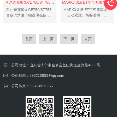
科尔奇充填泵CE750/ST755合成润滑油
MARK3 315 ET空气充填泵（自动双瓶）
科尔奇充填泵CE750/ST755
MARK3 315 ET空气充填泵
合成润滑油详细说明在使用
（自动双瓶）简要说明：满
过程中，如果发现科尔奇压
足呼吸空气国标GB/T 31975-
缩机出现故障或者不正常的
2015《呼吸防护用压缩空气
情况，您可以随时致电电
技术要求》和国际“E“标准、
话。工作人员将耐心倾听您
欧洲“EN12021“呼吸空气标
首页
上一页
下一页
末页
的问题，并给予您解决方
准。
案。
公司地址：山东省济宁市金乡县鱼山街道金兴路A888号
公司邮箱：593210992@qq.com
公司传真：0537-8875577