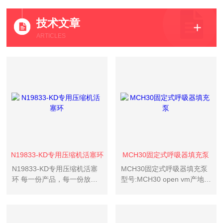
技术文章
ARTICLES
N19833-KD专用压缩机活塞环
MCH30固定式呼吸器填充泵
N19833-KD专用压缩机活塞
MCH30固定式呼吸器填充泵
环 每一份产品，每一份放
型号:MCH30 open vm产地:
心”我们的庄严承诺！“服务于
意大利MCH30 open vm是一
安全！服务于健康！”是我们
种固定式的空气呼吸器填充
的目标！我们将给您的员工
泵，半封闭结构，自动控制,
提供国际的安全保护 。
可大大减少人为的误操