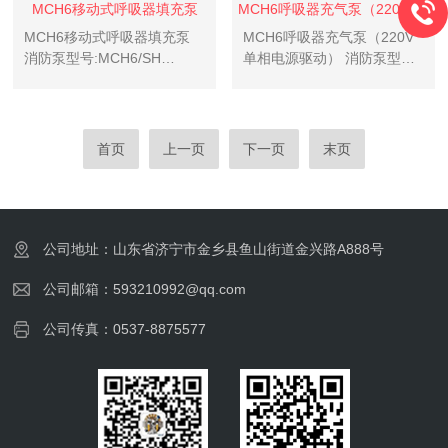
MCH6移动式呼吸器填充泵
MCH6呼吸器充气泵（220V单相电源驱动）
MCH6移动式呼吸器填充泵
MCH6呼吸器充气泵（220V
消防泵型号:MCH6/SH
单相电源驱动） 消防泵型
STANDARD产地:意大利
号:MCH6/EM
MCH6/SH STANDAR最小巧
STANDARDMCH6/EM
的移动式呼吸器填充泵，具
STANDAR最小巧的移动式呼
有目前市场上最小巧体积,最
吸器充气泵，具有目前市场
首页
上一页
下一页
末页
轻的重量，可以轻松的放入
上最小巧体积,最轻的重量，
小汽车...
可以轻松的放入...
公司地址：山东省济宁市金乡县鱼山街道金兴路A888号
公司邮箱：593210992@qq.com
公司传真：0537-8875577