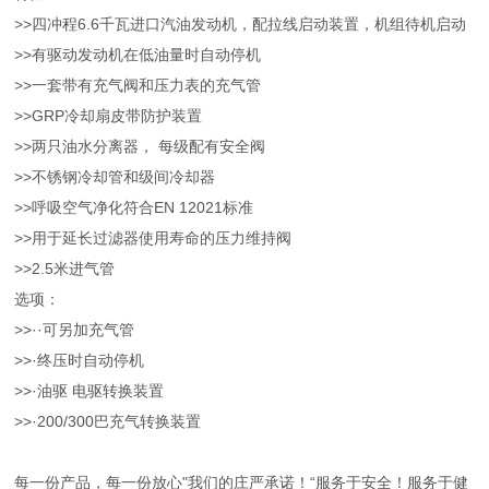
>>四冲程6.6千瓦进口汽油发动机，配拉线启动装置，机组待机启动
>>有驱动发动机在低油量时自动停机
>>一套带有充气阀和压力表的充气管
>>GRP冷却扇皮带防护装置
>>两只油水分离器， 每级配有安全阀
>>不锈钢冷却管和级间冷却器
>>呼吸空气净化符合EN 12021标准
>>用于延长过滤器使用寿命的压力维持阀
>>2.5米进气管
选项：
>>··可另加充气管
>>·终压时自动停机
>>·油驱 电驱转换装置
>>·200/300巴充气转换装置
每一份产品，每一份放心"我们的庄严承诺！“服务于安全！服务于健