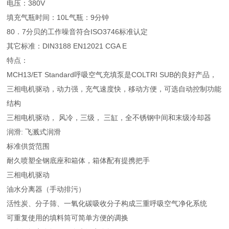
电压：380V
填充气瓶时间：10L气瓶：9分钟
80．7分贝的工作噪音符合ISO3746标准认定
其它标准：DIN3188 EN12021 CGA E
特点：
MCH13/ET Standard呼吸空气充填泵是COLTRI SUB的良好产品，
三相电机驱动，动力强，充气速度快，移动方便，可选自动控制功能
结构
三相电机驱动， 风冷，三级， 三缸，全不锈钢中间和末级冷却器
润滑: 飞溅式润滑
标准供货范围
耐久喷塑全钢底座和箱体，箱体配有提携把手
三相电机驱动
油水分离器（手动排污）
活性炭、分子筛、一氧化碳吸收分子构成三重呼吸空气净化系统
可重复使用的填料筒可简单方便的调换