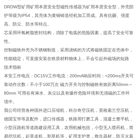
DRDW型矿用矿用本质安全型磁性传感器为矿用本质安全型，外壳防
护等级为IP54，其壳体为黄铜铸造经机加工而成。具有抗砸、强度
高、防尘、防水等特点。
芯采用环氧树脂密封结构，消除了电弧的危险因素，提高了安全可靠
性。
控制磁铁外壳为不锈钢制造，采用浇铸的方式将磁铁固定在壳体中，
性能稳定，可直接安装在铁质材料物体上，不会引起外磁场的短路
技术指标
本安工作电压：DC15V工作电流：200mA响应时间：<200ms开关可
靠动作次数：不小于100万次 磁力开关与控制磁铁有效距离50mm～
80mm 可用在有淋水、灰尘以及有爆炸危险环境和无强磁的工作环
境中。
我公司经营各种国外进口压缩机，科尔奇空压机，英格索兰空压机，
德国宝华等及配件，进口传感器，铁路用打磨工具，混凝土整平机，
小型压路机等道路建设用工具，农用机械包括，小型无人喷药机，简
易挖坑机，起草皮机，割草机等，矿用支护类，救生器材，防灭火装