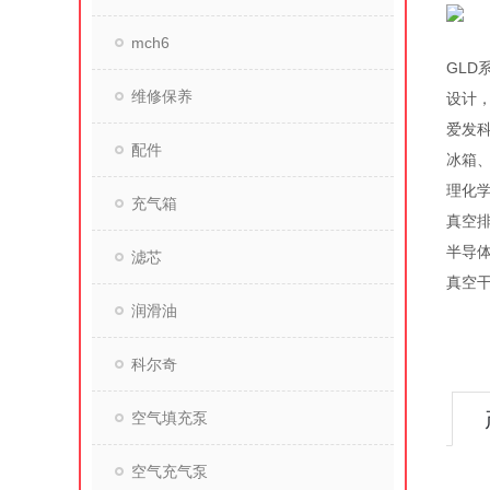
mch6
GLD
维修保养
设计
爱发科
配件
冰箱
理化
充气箱
真空
半导
滤芯
真空
润滑油
科尔奇
空气填充泵
空气充气泵