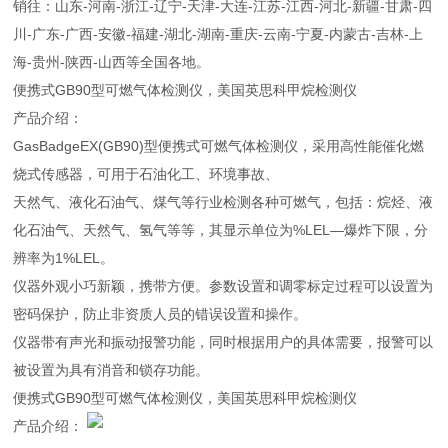
销往：山东-河南-浙江-辽宁-天津-大连-江苏-江西-河北-新疆-甘肃-四
川-广东-广西-安徽-福建-湖北-湖南-重庆-云南-宁夏-内蒙古-吉林-上
海-贵州-陕西-山西等全国各地。
便携式GB90型可燃气体检测仪，美国英思科甲烷检测仪
产品介绍：
GasBadgeEX(GB90)型便携式可燃气体检测仪，采用高性能催化燃
烧式传感器，可用于石油化工、环境事故、
天然气、液化石油气、煤气等行业检测各种可燃气，包括：烷烃、液
化石油气、天然气、氢气等等，其显示单位为%LEL—爆炸下限，分
辨率为1%LEL。
仪器外观小巧新颖，携带方便。参数设置和调零标定过程可以设置为
密码保护，防止非资质人员的错误设置和操作。
仪器带有声光和振动报警功能，同时根据用户的具体需要，报警可以
被设置为具有消音和锁存功能。
便携式GB90型可燃气体检测仪，美国英思科甲烷检测仪
产品介绍：