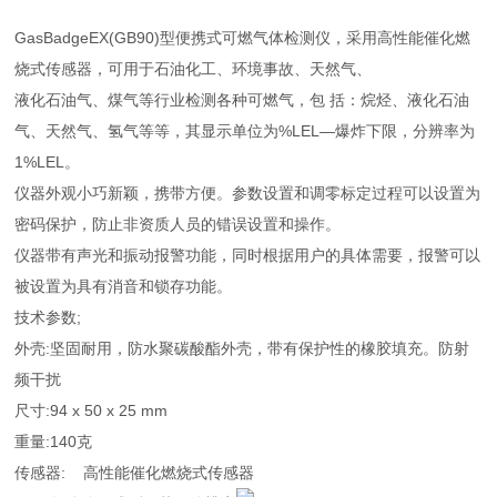
GasBadgeEX(GB90)型便携式可燃气体检测仪，采用高性能催化燃
烧式传感器，可用于石油化工、环境事故、天然气、
液化石油气、煤气等行业检测各种可燃气，包 括：烷烃、液化石油
气、天然气、氢气等等，其显示单位为%LEL—爆炸下限，分辨率为
1%LEL。
仪器外观小巧新颖，携带方便。参数设置和调零标定过程可以设置为
密码保护，防止非资质人员的错误设置和操作。
仪器带有声光和振动报警功能，同时根据用户的具体需要，报警可以
被设置为具有消音和锁存功能。
技术参数;
外壳:坚固耐用，防水聚碳酸酯外壳，带有保护性的橡胶填充。防射
频干扰
尺寸:94 x 50 x 25 mm
重量:140克
传感器: 高性能催化燃烧式传感器