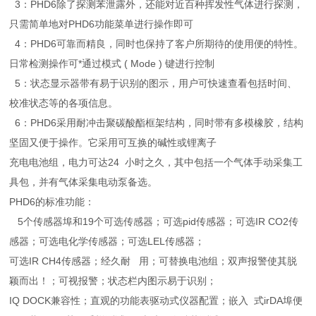
3：PHD6除了探测苯泄露外，还能对近百种挥发性气体进行探测，
只需简单地对PHD6功能菜单进行操作即可
4：PHD6可靠而精良，同时也保持了客户所期待的使用便的特性。
日常检测操作可*通过模式 ( Mode ) 键进行控制
5：状态显示器带有易于识别的图示，用户可快速查看包括时间、
校准状态等的各项信息。
6：PHD6采用耐冲击聚碳酸酯框架结构，同时带有多模橡胶，结构
坚固又便于操作。它采用可互换的碱性或锂离子
充电电池组，电力可达24 小时之久，其中包括一个气体手动采集工
具包，并有气体采集电动泵备选。
PHD6的标准功能：
5个传感器埠和19个可选传感器；可选pid传感器；可选IR CO2传
感器；可选电化学传感器；可选LEL传感器；
可选IR CH4传感器；经久耐 用；可替换电池组；双声报警使其脱
颖而出！；可视报警；状态栏内图示易于识别；
IQ DOCK兼容性；直观的功能表驱动式仪器配置；嵌入 式irDA埠便