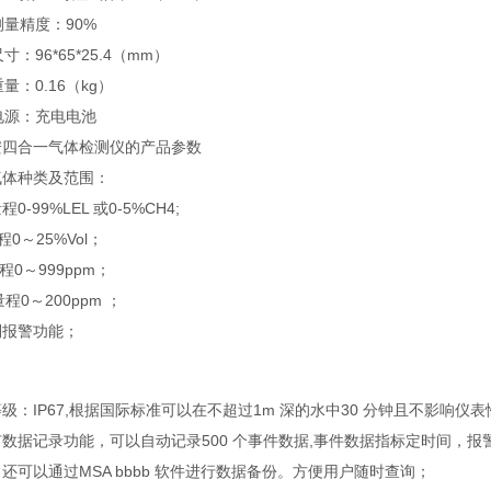
测量精度：90%
寸：96*65*25.4（mm）
重量：0.16（kg）
电源：充电电池
安四合一气体检测仪的产品参数
气体种类及范围：
量程0-99%LEL 或0-5%CH4;
程0～25%Vol；
量程0～999ppm；
量程0～200ppm ；
倒报警功能；
级：IP67,根据国际标准可以在不超过1m 深的水中30 分钟且不影响仪
数据记录功能，可以自动记录500 个事件数据,事件数据指标定时间，报
还可以通过MSA bbbb 软件进行数据备份。方便用户随时查询；