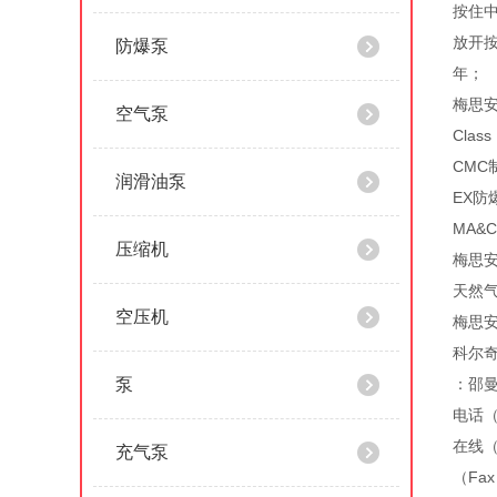
按住中
放开按
防爆泵
年；
梅思
空气泵
Class 
CMC
润滑油泵
EX防
MA&
压缩机
梅思
天然
空压机
梅思
科尔
泵
：邵
电话（
在线（
充气泵
（Fa