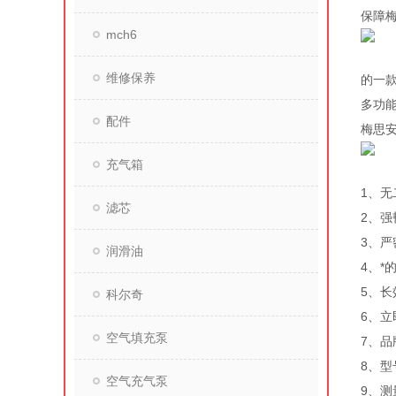
保障
mch6
维修保养
的一款
多功
配件
梅思
充气箱
1、
滤芯
2、
3、严
润滑油
4、*
5、长
科尔奇
6、
空气填充泵
7、品
8、型
空气充气泵
9、测