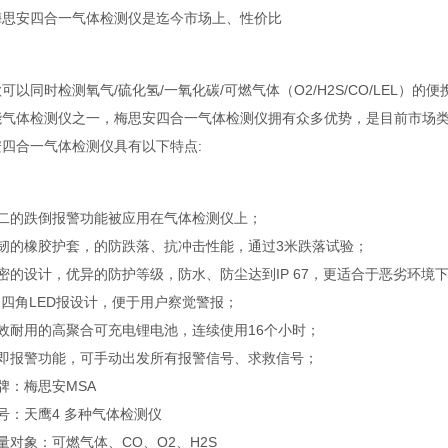
梅思安四合一气体检测仪是迄今市场上、性价比
可以同时检测氧气/硫化氢/一氧化碳/可燃气体（O2/H2S/CO/LEL）
能气体检测仪之一，梅思安四合一气体检测仪拥有众多优势，是目前市场
安四合一气体检测仪具有以下特点:
无二的跌倒报警功能被应用在气体检测仪上；
强韧的橡胶护套，的防跌落、抗冲击性能，通过3米跌落试验；
密的设计，优异的防护等级，防水、防尘达到IP 67，更适合于恶劣环境
的四角LED报设计，便于用户察觉警报；
效耐用的高聚合可充电锂电池，连续使用16个小时；
立即报警功能，可手动出发所有报警信号、求救信号；
牌：梅思安MSA
号：天鹰4 多种气体检测仪
量对象：可燃气体、CO、O2、H2S