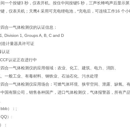
间一个按键3 秒，仪表开机。按住中间按键5 秒，三声长蜂鸣声后显示屏
键，仪表关机；天鹰4 采用可充电锂电池，*充电后，可连续工作16 
安四合一气体检测仪的认证信息：
1, Division 1, Groups A, B, C and D
制造计量器具许可证
爆认证
CCCF认证正在进行中
安四合一气体检测仪的应用领域：农业、化工、建筑、电力、消防、
气、一般工业、有毒材料、钢铁业、石油石化、污水处理
安四合一气体检测仪应用场合：可燃气体环境、狭窄空间、泄露、缺氧、
奇中国有限公司，销售各种国产，进口气体检测仪，气体报警器，所有产品公
曼
bbb）：;
QQ）:
x）：