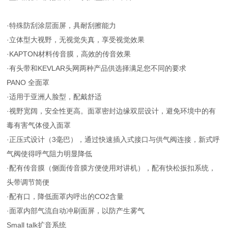
·特殊防刮涂层面屏，具耐刮擦能力
·立体型大视野，无视觉失真，享受视觉效果
·KAPTON材料传音膜，高效的传音效果
·有头带和KEVLAR头网两种产品供选择满足您不同的要求
PANO 全面罩
·适用于亚洲人脸型，配戴舒适
·视野宽阔，安全性更高。面罩密封边缘双层设计，避免环境中的有
毒有害气体侵入面罩
·正压式设计（3毫巴），通过快速插入式接口与供气阀连接，新式呼
气阀使得呼气阻力明显降低
·配有传音膜（侧面传音膜方便使用对讲机），配有快松扳扣系统，
头带调节简便
·配有口，降低面罩内呼出的CO2含量
·面罩内部气流自动冲刷面屏，以防产生雾气
Small talk扩音系统