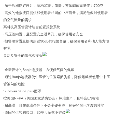
·源于欧洲良好设计，结构紧凑，简捷，整体阀体重量仅为700克
·高效的他救接口提供和使用者相同的中压流量，满足他救时使用者
的空气流量的需求
高科技高压管设计结合前置报警系统
·高压管内置，且配置安全泄暴孔，确保使用者安全
·报警哨前置且提供超过90dB的报警音量，确保使用者和他人能方便
察觉
灵活及安全的供气阀接头
·全新设计的Banjo连接器，方便供气阀的佩戴
·通过Banjo连接器使中压管的位置紧贴胸前，降低佩戴者使用中中压
管被勾的危险
Survivair 20/20plus面罩
按美国NFPA（美国国家消防协会）标准生产，且符合EN标准
·耐高温，且在低温条件下不会变硬变脆，良好的耐化学腐蚀性能
·坚固的供气阀接口，30英尺坠落不碎裂