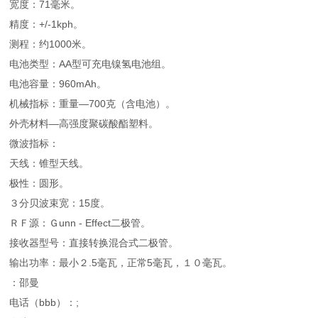
宽度：71毫米。
精度：+/-1kph。
测程：约1000米。
电池类型：AA型可充电镍氢电池组。
电池容量：960mAh。
机械指标：重量—700克（含电池）。
外壳材料—高强度聚碳酸酯塑料。
微波指标：
天线：锥型天线。
极性：圆形。
３分贝波束宽：15度。
ＲＦ源：Ｇunn - Effect二极管。
接收器型号：直接转换混合式二极管。
输出功率：最小２.5毫瓦，正常5毫瓦，１０毫瓦。
：邵曼
电话（bbb）：;