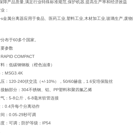
 保障产品质量,满足行业特殊标准规范,保护机器,提高生产率和经济效益
行业：
+s金属分离器应用于食品、医药工业,塑料工业,木材加工业,玻璃生产,废物回
分布于60多个国家。
主要参数
APID COMPACT
材料：低碳钢钢板（橙色油漆）
：MSG3.4K
压：120-240伏交流（+/-10%），50/60赫兹，1.6安培保险丝
接触部分：304不锈钢、铝、PP塑料和聚四氟乙烯
气：5-8公斤，6-8毫米软管连接
：0.4升每个分离动作
间：0.05-29秒可调
度：可调；防护等级：IP54
曼