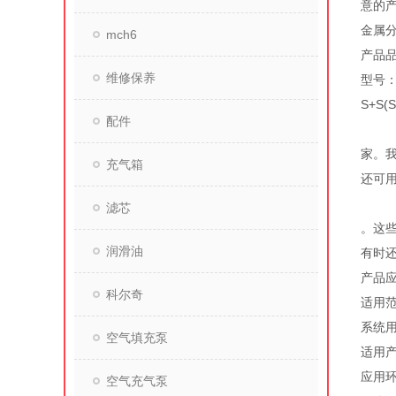
意的
金属分
mch6
产品
维修保养
型号：
S+S
配件
家。
充气箱
还可用
滤芯
。这
润滑油
有时
产品
科尔奇
适用范
系统用
空气填充泵
适用
应用环
空气充气泵