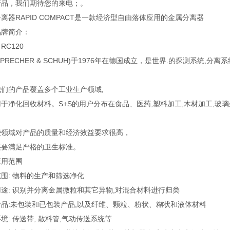
产品，我们期待您的来电；。
离器RAPID COMPACT是一款经济型自由落体应用的金属分离器
品牌简介：
RC120
(SPRECHER & SCHUH)于1976年在德国成立，是世界.的探测系统,
我们的产品覆盖多个工业生产领域,
于净化回收材料。S+S的用户分布在食品、医药,塑料加工,木材加工,玻
些领域对产品的质量和经济效益要求很高，
还要满足严格的卫生标准。
应用范围
围: 物料的生产和筛选净化
途: 识别并分离金属微粒和其它异物,对混合材料进行归类
产品:未包装和已包装产品,以及纤维、颗粒、粉状、糊状和液体材料
境: 传送带, 散料管,气动传送系统等