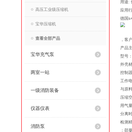
用途:
高压工业级压缩机
应用
德国s
宝华压缩机
查看全部产品
，客户
产品
宝华充气泵
型号：R
外壳
两室一站
控制器
工作电
与原料
一级消防装备
压缩空
用气量
仪器仪表
分离时
检测精
消防泵
：邵