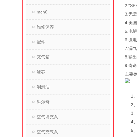
2.“
mch6
3.无
4.美
维修保养
5.电
6.微
配件
7.漏
充气箱
8.输
9.寿
滤芯
主要
润滑油
1、输
科尔奇
2、输
3、氢
空气填充泵
4、
5、
空气充气泵