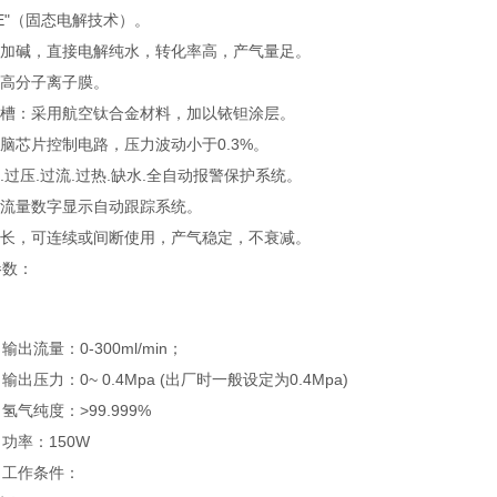
SPE"（固态电解技术）。
需加碱，直接电解纯水，转化率高，产气量足。
国高分子离子膜。
解槽：采用航空钛合金材料，加以铱钽涂层。
电脑芯片控制电路，压力波动小于0.3%。
气.过压.过流.过热.缺水.全自动报警保护系统。
出流量数字显示自动跟踪系统。
命长，可连续或间断使用，产气稳定，不衰减。
参数：
出流量：0-300ml/min；
出压力：0~ 0.4Mpa (出厂时一般设定为0.4Mpa)
气纯度：>99.999%
功率：150W
工作条件：