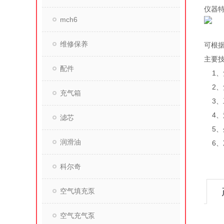
仪器
mch6
维修保养
可根
主要
配件
1、
2、氘
充气箱
3、工
4、消
滤芯
5、外
润滑油
6、净
科尔奇
空气填充泵
空气充气泵