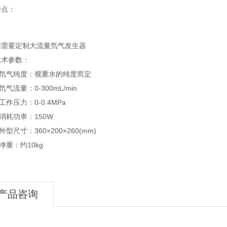
特点：
据需要定制大流量氘气发生器
技术参数：
氘气纯度：视重水的纯度而定
气流量：0-300mL/min
作压力：0-0.4MPa
耗功率：150W
型尺寸：360×200×260(mm)
重：约10kg
产品咨询