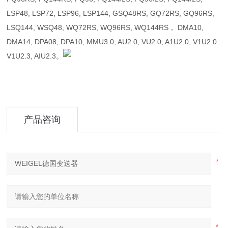
LSP48, LSP72, LSP96, LSP144, GSQ48RS, GQ72RS, GQ96RS,
LSQ144, WSQ48, WQ72RS, WQ96RS, WQ144RS， DMA10,
DMA14, DPA08, DPA10, MMU3.0, AU2.0, VU2.0, A1U2.0, V1U2.0.
V1U2.3, AIU2.3。
产品咨询