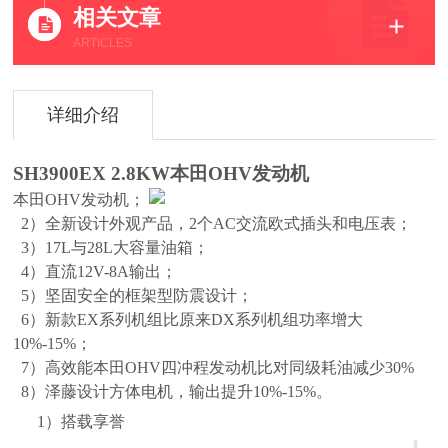
相关文章
ARTICLES
详细介绍
SH3900EX 2.8KW
本田
OHV
发动机
本田
OHV
发动机；
2
）全新设计外观产品，
2
个
AC
交流欧式插头和电压表；
3
）
17L
与
28L
大容量油箱；
4
）直流
12V-8A
输出；
5
）坚固安全的框架型防震设计；
6
）新款
EX
系列机组比原来
DX
系列机组功率增大
10%-15%
；
7
）高效能本田
OHV
四冲程发动机比对同级耗油减少
30%
8
）泽藤设计方体电机，输出提升
10%-15%
。
1）搭载享誉