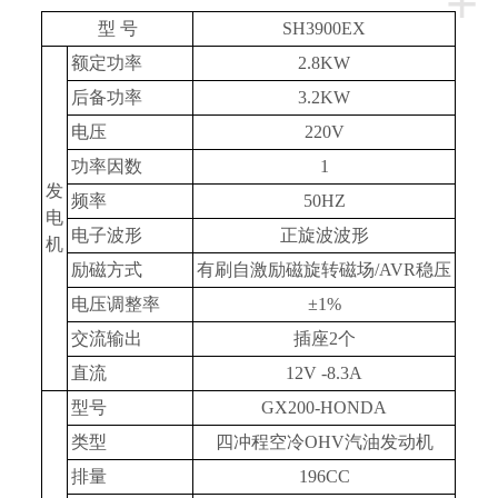
+
型 号
SH3900EX
额定功率
2.8KW
后备功率
3.2KW
电压
220V
功率因数
1
发
频率
50HZ
电
电子波形
正旋波波形
机
励磁方式
有刷自激励磁旋转磁场/AVR稳压
电压调整率
±1%
交流输出
插座2个
直流
12V -8.3A
型号
GX200-HONDA
类型
四冲程空冷OHV汽油发动机
排量
196CC