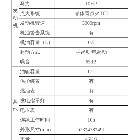
马力
10HP
发
点火系统
晶体管点火TCI
动
发动机转速
3000rpm
机
机油警告系统
有
机油容量（L）
0.5
起动方式
手起动/电起动
噪音
65dB
油箱容量
17L
保护装置
有
燃油表
有
发电指示灯
有
其
他
电压表
有
连续工作时间
10h
外形尺寸(mm)
623*438*491
重量
46KG