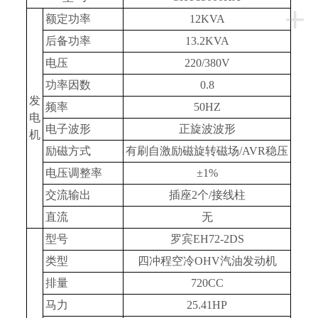
+
额定功率
12KVA
后备功率
13.2KVA
电压
220/380V
功率因数
0.8
发
频率
50HZ
电
电子波形
正旋波波形
机
励磁方式
有刷自激励磁旋转磁场/AVR稳压
电压调整率
±1%
交流输出
插座2个/接线柱
直流
无
型号
罗宾EH72-2DS
类型
四冲程空冷OHV汽油发动机
排量
720CC
马力
25.41HP