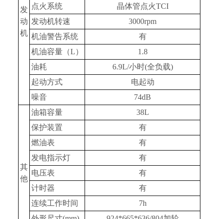
点火系统
晶体管点火TCI
发
动
发动机转速
3000rpm
机
机油警告系统
有
机油容量（L）
1.8
油耗
6.9L/小时(全负载)
起动方式
电起动
噪音
74dB
油箱容量
38L
保护装置
有
燃油表
有
发电指示灯
有
其
电压表
有
他
计时器
有
连续工作时间
7h
外形尺寸(mm)
924*665*636/804加轮