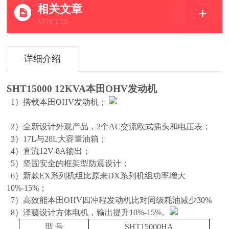
相关文章
ARTICLES
详细介绍
SHT15000 12KVA
本田
OHV发动机
1）搭载本田OHV发动机；
2）全新设计外观产品，2个AC交流欧式插头和电压表；
3）17L与28L大容量油箱；
4）直流12V-8A输出；
5）坚固安全的框架型防震设计；
6）新款EX系列机组比原来DX系列机组功率增大
10%-15%；
7）高效能本田OHV四冲程发动机比对同级耗油减少30%
8）泽藤设计方体电机，输出提升10%-15%。
型 号
SHT15000HA