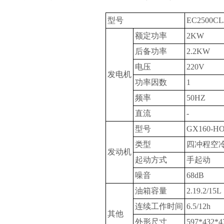
型号
EC2500CL
额定功率
2KW
后备功率
2.2KW
电压
220V
发电机
功率因数
1
频率
50HZ
直流
-
型号
GX160-H
类型
四冲程空
发动机
起动方式
手起动
噪音
68dB
油箱容量
2.19.2/15L
连续工作时间
6.5/12h
其他
外形尺寸
597*432*4