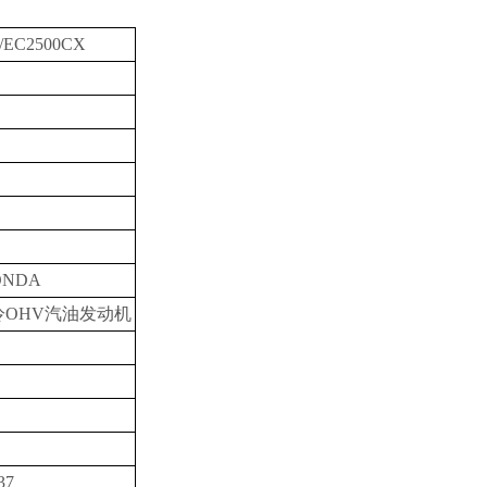
/EC2500CX
ONDA
冷OHV汽油发动机
37