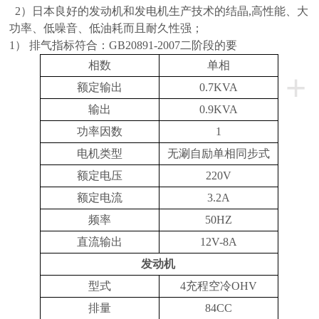
2
）日本良好的发动机和发电机生产技术的结晶
,
高性能、大
功率、低噪音、低油耗而且耐久性强；
1）
排气指标符合：
GB20891-2007
二阶段的要
相数
单相
+
额定输出
0.7KVA
输出
0.9KVA
功率因数
1
电机类型
无涮自励单相同步式
额定电压
220V
额定电流
3.2A
频率
50HZ
直流输出
12V-8A
发动机
型式
4充程空冷OHV
排量
84CC