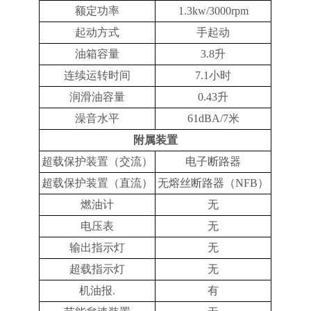
额定功率
1.3kw/3000rpm
起动方式
手起动
油箱容量
3.8升
连续运转时间
7.1小时
润滑油容量
0.43升
澡音水平
61dBA/7米
附属装置
超载保护装置（交流）
电子断路器
超载保护装置（直流）
无熔丝断路器（NFB）
燃油计
无
电压表
无
输出指示灯
无
超载指示灯
无
机油报
.
有