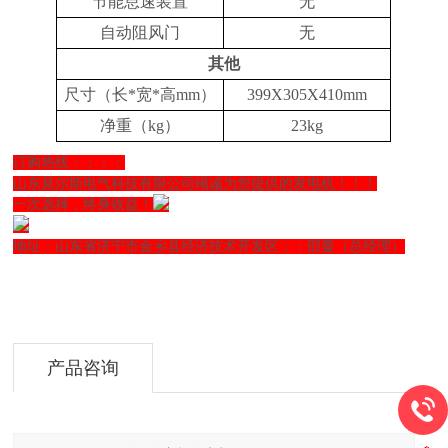
节能怠速装置
无
自动阻风门
无
其他
尺寸（长*宽*高mm）
399X305X410mm
净重（kg）
23kg
订购热线：
；
；
；
山东莫尔斯电气科技有限公司
竭诚为您提供的发电机！！！
一次选择，终身收益！
地址：山东省济宁市金乡县经济技术开发区；：邵曼（总经理）
产品咨询