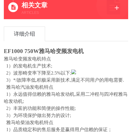
相关文章
ARTICLES
详细介绍
EF1000 750W
雅马哈变频发电机
雅马哈变频发电机特点
1
）的发电机生产技术
;
2
）波形畸变率下降至
2.5%
以下
;
3
）*
/
故障率低
,
积极采用新技术
,
满足不同用户的用电需要
.
雅马哈汽油发电机特点
1
）永远值得信赖的雅马哈发动机
,
采用二冲程与四冲程雅马
哈发动机
;
2
）丰富的功能和简便的操作性能
;
3
）为环境保护做出努力的设计
;
雅马哈柴油发电机特点
1
）品质稳定和的售后服务是赢得用户信赖的保证；