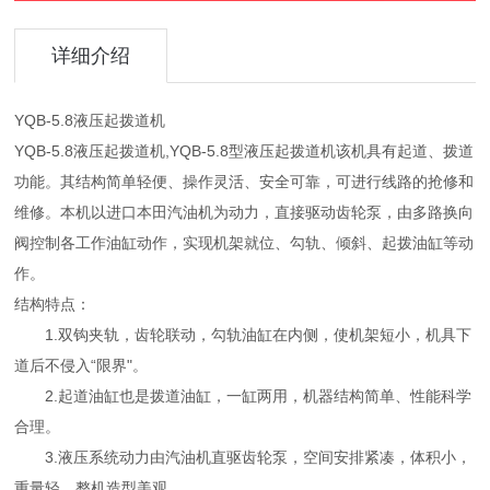
详细介绍
YQB-5.8液压起拨道机
YQB-5.8液压起拨道机,YQB-5.8型液压起拨道机该机具有起道、拨道
功能。其结构简单轻便、操作灵活、安全可靠，可进行线路的抢修和
维修。本机以进口本田汽油机为动力，直接驱动齿轮泵，由多路换向
阀控制各工作油缸动作，实现机架就位、勾轨、倾斜、起拨油缸等动
作。
结构特点：
1.双钩夹轨，齿轮联动，勾轨油缸在内侧，使机架短小，机具下
道后不侵入“限界"。
2.起道油缸也是拨道油缸，一缸两用，机器结构简单、性能科学
合理。
3.液压系统动力由汽油机直驱齿轮泵，空间安排紧凑，体积小，
重量轻，整机造型美观。