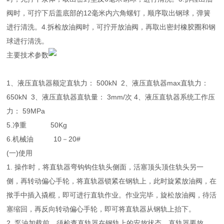
阀时，可拧下后盖底部的12毫米内六角螺钉，顺序取出钢球，弹簧
进行清洗。4.拆检放油阀时，可拧开放油阀，再取出密封橡胶圈和钢
球进行清洗。
主要技术参数
1、液压直轨器额定直轨力： 500kN 2、液压直轨器max直轨力：
650kN 3、液压直轨器直轨量： 3mm/次 4、液压直轨器系统工作压
力： 59MPa
5.净重 50Kg
6.机械油 10－20#
(一)使用
1. 操作时，将直轨器弯钩钩住轨头侧面，活塞顶头顶住轨头另一
侧，再转动偏心手轮，将直轨器锁紧在钢轨上，此时旋紧放油阀，在
揿手中插入撬棍，即可进行直轨作业。作业完毕，旋松放油阀，待活
塞缩回，再反向转动偏心手轮，即可将直轨器从钢轨上抬下。
2. 泵油加载前，须检查直轨器在钢轨上的安放状态，直轨器要放