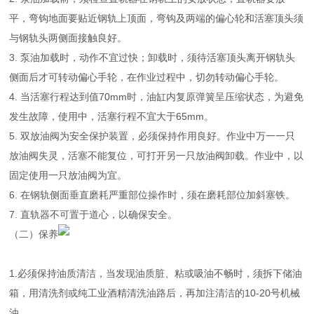
平，弯钩地面要贴近钢轨上顶面，弯钩及两端的偏心轮和活塞顶头须
与钢轨头两侧面接触良好。
3. 泵油加载时，动作不宜过快；卸载时，须待活塞顶头离开钢轨头
侧面后才可转动偏心手轮，在作业过程中，切勿转动偏心手轮。
4. 当活塞行程达到值70mm时，油缸内复原弹簧呈压缩状态，为避免
发生故障，使用中，活塞行程不宜大于65mm。
5. 双放油阀为安全保护装置，必须保持作用良好。作业中万一一只
放油阀失灵，活塞不能复位，可打开另一只放油阀卸载。作业中，以
固定使用一只放油阀为宜。
6. 在钢轨侧面垂直磨耗严重部位操作时，须在磨耗部位加斜塞铁。
7. 直轨器不可置于道心，以确保安全。
（二）保养
1.必须保持油质清洁，当发现油质脏、粘或吸油不畅时，须拆下储油
箱，用清洗剂或纯工业酒精清洗油路后，再加注清洁的10-20号机械
油。