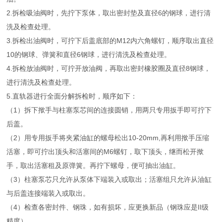
2.拆检吸油阀时，先拧下泵体，取出密封垫及直径6的钢球，进行清
洗及检查处理。
3.拆检出油阀时，可拧下后盖底部的M12内六角螺钉，顺序取出直径
10的钢球、弹簧和直径6钢球，进行清洗及检查处理。
4.拆检放油阀时，可拧开放油阀，再取出密封橡胶圈及直径8钢球，
进行清洗及检查处理。
5.直轨器进行全面分解拆检时，顺序如下：
（1）拆下揿手与柱塞泵芯间的连接圆销，用两只专用扳手即可拧下
后盖。
（2）用专用扳手将夹紧油缸的螺母松出10-20mm,再利用揿手压缩
活塞，即可拧出顶头和活塞间的M6螺钉，取下顶头，继而松开揿
手，取出活塞租及原弹簧。再拧下螺母，便可抽出油缸。
（3）柱塞泵芯只允许从泵体下端装入或取出；活塞组只允许从油缸
与后盖连接端装入或取出。
（4）检查各密封件、钢珠，如有损坏，应更换新品（钢珠应是II级
精度）