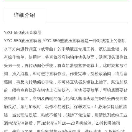
详细介绍
YZG-550液压直轨器
YZG-550液压直轨器,YZG-550型液压直轨器是一种对线路上的钢轨
水平方向进行调直（或弯曲）的手动液压专用工具。该机重量轻，具
有操作简单。使用时，将直轨器弯钩钩住轨头侧面，活塞顶头顶住轨
头另一侧，再转动偏心手轮，将直轨器锁紧在钢轨上，此时旋紧放油
阀，插入撬棍，即可进行直轨作业。作业完毕，旋松放油阀，待活塞
缩回，再反向转动偏心手轮，即可将直轨器从钢轨上抬下。泵油加载
前，须检查直轨器在钢轨上安装状态，直轨器要放平，弯钩底面要贴
紧钢轨上顶面，弯钩及两端的偏心轮和活塞顶头须与钢轨头两侧面接
触良好。泵油加载时，动作不易过快。保养方法：1.必须保持油质清
洁，当发现油质脏，粘或不畅时，须拆下储油箱，用清洗剂或纯工业
酒精清洗油路后，再加注清洁的10―20号机械油。2.拆检吸油阀
时，先拧下泵体，取出密封垫及6毫米钢球，进行清洗。3.拆检出油