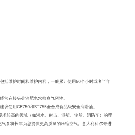
包括维护时间和维护内容，一般累计使用50个小时或者半年
，经常在接头处涂肥皂水检查气密性。
议使用CE750和ST755全合成食品级安全润滑油。
间要求较高的领域（如潜水、射击、游艇、轮船、消防车）的理
充气泵将长年为您提供更高质量的压缩空气。意大利科尔奇进