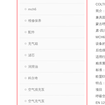
COL
mch6
简介：
兼具固
维修保养
蒙古呼
肃-四
配件
MCH
充气箱
设备
后也
滤芯
适用
粮库熏
润滑油
标准
欧盟EN
科尔奇
特点
空气填充泵
项目
呼吸
空气充气泵
EN 12