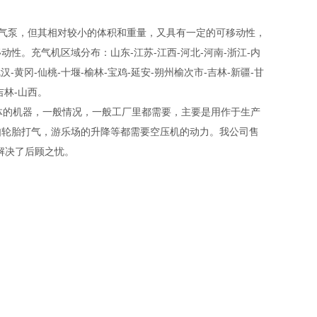
吸器充气泵，但其相对较小的体积和重量，又具有一定的可移动性，
。充气机区域分布：山东-江苏-江西-河北-河南-浙江-内
汉-黄冈-仙桃-十堰-榆林-宝鸡-延安-朔州榆次市-吉林-新疆-甘
吉林-山西。
压气体的机器，一般情况，一般工厂里都需要，主要是用作于生产
如轮胎打气，游乐场的升降等都需要空压机的动力。我公司售
解决了后顾之忧。