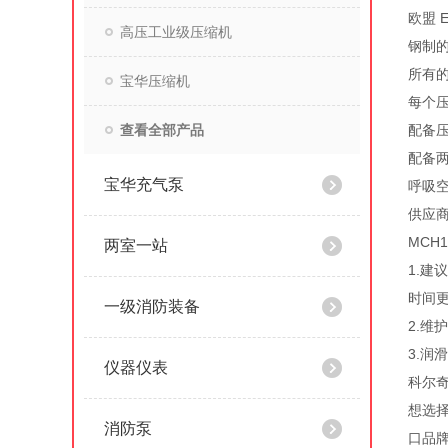
欧盟 E
高压工业级压缩机
钢制
所有
宝华压缩机
每个
查看全部产品
配备
配备
宝华充气泵
呼吸空
供应商
MCH
两室一站
1.
时间
一级消防装备
2.
3.润
仪器仪表
科尔
想选
消防泵
口品