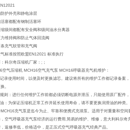
N12021
的防护外壳和静电涂层
的活塞都配有钢制活塞环
压缩级间都配有安全阀和级间油水分离器
压力维持阀和防止气体回流阀
两条充气软管和充气阀
气标准按照欧盟EN12021 标准执行
：科尔奇压缩机厂家：;；
16空气压缩机 MCH16空气充气泵 MCH16呼吸器充气机维护：
建议记录使用时间，以便及时更换滤芯。建议将所有的维护工作都记录备案，
更换。
维护规则：进行任何维护工作前都必须切断电源并泄压，只能使用原厂配件
滑油：为保证压缩机正常工作并延长使用寿命，请不要更换润滑油的种类。建
奇MCH16充气泵是迄今为止、牢靠和便携式充填泵。适用于对重量和空
择，空气呼吸器充气泵经济的运行费用,简易的维护、维修，意大利科尔奇
牌，返修率低，价格适中，是正压式空气呼吸器充气经典产品。