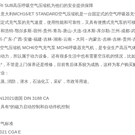
TRI SUB高压呼吸空气压缩机为他们的安全提供保障
意大利MCH16/ET STANDARD空气压缩机是一台固定式的空气呼
定式充气泵的充气速度，使用性能和可靠性，又具有便携式充气泵的可移动性
和浩特-鄂尔多斯-宿州-贵州-青岛-唐山-大连-佳木斯-库尔勒-兰州-成都-武
川-广东-广西-安徽-福建-吉林-湖南-云南－大同－内蒙古-吉林-吉林-贵州-
6空气压缩机 MCH6空气充气泵 MCH6呼吸器充气机，是专业生产高
的动力，所以属于动力设备。还有很多生活中也有需要空压机的情况，比
很*，不管是上门保养还是维修，目前售后体系较为成熟，这样为客户购买
行业：
蒸,.消防，潜水，石油化工，采矿，市政等用途。
：
12021德国 DIN 3188 CA
：具有*的磁力启动控制和自动停机控制
空气标准
021 CGA E