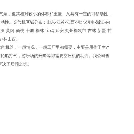
吸器充气泵，但其相对较小的体积和重量，又具有一定的可移动性，
。充气机区域分布：山东-江苏-江西-河北-河南-浙江-内
汉-黄冈-仙桃-十堰-榆林-宝鸡-延安-朔州榆次市-吉林-新疆-甘
吉林-山西。
压气体的机器，一般情况，一般工厂里都需要，主要是用作于生产
如轮胎打气，游乐场的升降等都需要空压机的动力。我公司售
解决了后顾之忧。