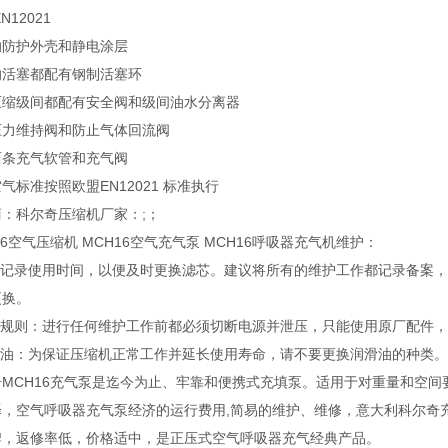
N12021
的防护外壳和静电涂层
的活塞都配有钢制活塞环
压缩级间都配有安全阀和级间油水分离器
压力维持阀和防止气体回流阀
两条充气软管和充气阀
气标准按照欧盟EN12021 标准执行
：科尔奇压缩机厂家：;；
16空气压缩机 MCH16空气充气泵 MCH16呼吸器充气机维护：
建议记录使用时间，以便及时更换滤芯。建议将所有的维护工作都记录备案，
更换。
维护规则：进行任何维护工作前都必须切断电源并泄压，只能使用原厂配件
滑油：为保证压缩机正常工作并延长使用寿命，请不要更换润滑油的种类。建
奇MCH16充气泵是迄今为止、牢靠和便携式充填泵。适用于对重量和空
择，空气呼吸器充气泵经济的运行费用,简易的维护、维修，意大利科尔奇
牌，返修率低，价格适中，是正压式空气呼吸器充气经典产品。