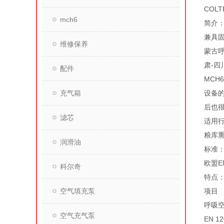
COL
mch6
简介：
兼具固
维修保养
蒙古呼
肃-四
配件
MCH
充气箱
设备
后也
滤芯
适用
粮库熏
润滑油
标准
欧盟EN
科尔奇
特点
空气填充泵
项目
呼吸
空气充气泵
EN 12