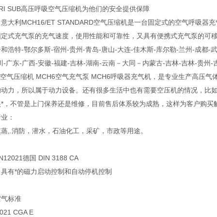
TRI SUB高压呼吸空气压缩机为他们的安全提供保障
意大利MCH16/ET STANDARD空气压缩机是一台固定式的空气呼
定式充气泵的充气速度，使用性能和可靠性，又具有便携式充气泵的可移动性
和浩特-鄂尔多斯-宿州-贵州-青岛-唐山-大连-佳木斯-库尔勒-兰州-成都-武
川-广东-广西-安徽-福建-吉林-湖南-云南－大同－内蒙古-吉林-吉林-贵州-
6空气压缩机 MCH6空气充气泵 MCH6呼吸器充气机，是专业生产高
的动力，所以属于动力设备。还有很多生活中也有需要空压机的情况，比
很*，不管是上门保养还是维修，目前售后体系较为成熟，这样为客户购买
行业：
蒸,.消防，潜水，石油化工，采矿，市政等用途。
：
12021德国 DIN 3188 CA
：具有*的磁力启动控制和自动停机控制
空气标准
021 CGA E