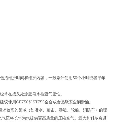
包括维护时间和维护内容，一般累计使用50个小时或者半年
，经常在接头处涂肥皂水检查气密性。
议使用CE750和ST755全合成食品级安全润滑油。
间要求较高的领域（如潜水、射击、游艇、轮船、消防车）的理
充气泵将长年为您提供更高质量的压缩空气。意大利科尔奇进