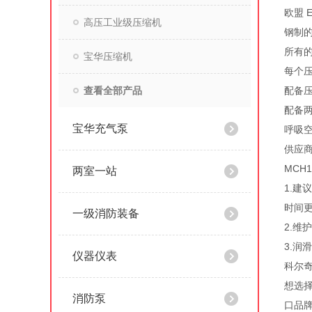
欧盟 E
高压工业级压缩机
钢制
所有
宝华压缩机
每个
查看全部产品
配备
配备
宝华充气泵
呼吸空
供应商
MCH
两室一站
1.
时间
一级消防装备
2.
3.润
仪器仪表
科尔
想选
消防泵
口品